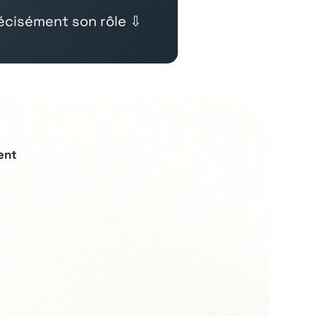
cisément son rôle ⇩
ent