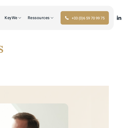
KeyWe
Ressources
+33 (0)6 59 70 99 75
s