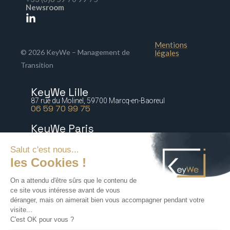
Newsroom
Mentions
© 2026 KeyWe – Management de
légales
Transition
KeyWe Lille
87 rue du Molinel, 59700 Marcq-en-Baoreul
06 59 70 99 75
KeyWe Paris
5 bis rue Marguerite de Rochechouart 75009 Paris
06 77 64 21 54
KeyWe Nantes
2 rue Paré, 44000 Nantes
06 16 47 67 88
KeyWe Lyon
72 rue Tronchet, 69006 Lyon
06 18 71 76 60