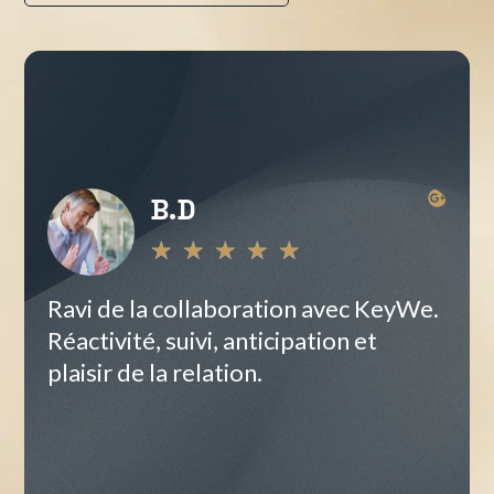
B.D
★
★
★
★
★
Ravi de la collaboration avec KeyWe.
Exc
Réactivité, suivi, anticipation et
part
plaisir de la relation.
com
grou