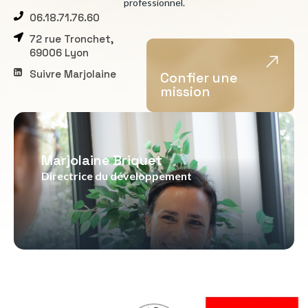
professionnel.
06.18.71.76.60
72 rue Tronchet,
69006 Lyon
Suivre Marjolaine
Confier une
mission
Marjolaine Briquet
Directrice du développement