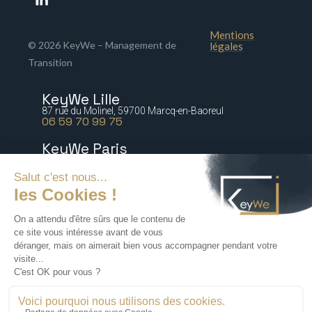
Mentions
© 2026 KeyWe – Management de
légales
Transition
KeyWe Lille
87 rue du Molinel, 59700 Marcq-en-Baoreul
06 59 70 99 75
KeyWe Paris
5 bis rue Marguerite de Rochechouart 75009 Paris
06 77 64 21 54
KeyWe Nantes
2 rue Paré, 44000 Nantes
06 16 47 67 88
KeyWe Lyon
72 rue Tronchet, 69006 Lyon
06 18 71 76 60