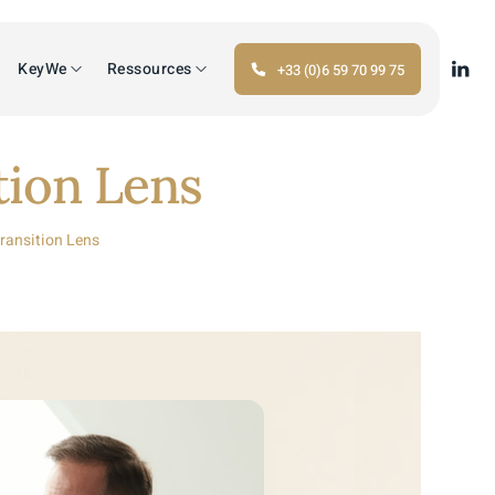
KeyWe
Ressources
+33 (0)6 59 70 99 75
tion Lens
transition Lens