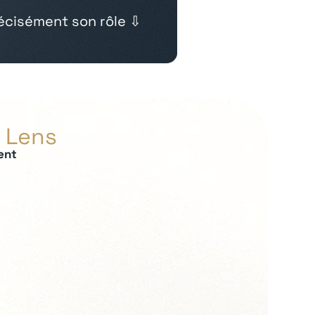
cisément son rôle ⇩
n Lens
ent