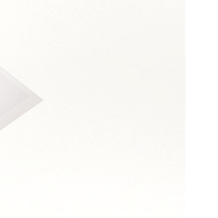
s :
 et assertivité
 orientation coûts
long terme
n transversal