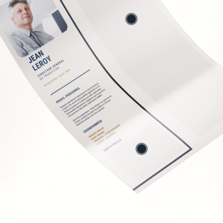
ion des contrats
directs
 fournisseurs
 et économies
t
Soft Skills recherchée
Sens de la négociation
Rigueur analytique et
Vision stratégique et 
Capacité à travailler e