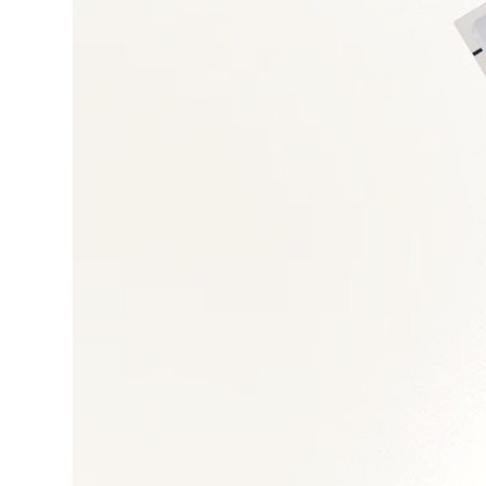
Négociation et gest
Achats directs et in
Gestion des risques
Performance achats
Outils e-procuremen