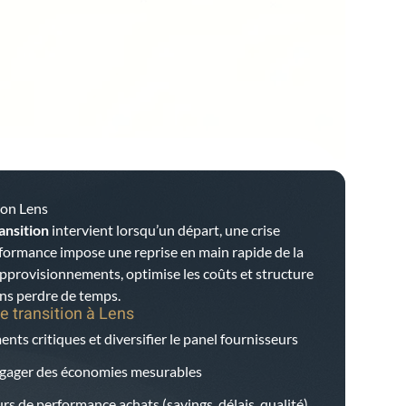
ion Lens
ansition
intervient lorsqu’un départ, une crise
rformance impose une reprise en main rapide de la
 approvisionnements, optimise les coûts et structure
ans perdre de temps.
e transition à
Lens
nts critiques et diversifier le panel fournisseurs
dégager des économies mesurables
rs de performance achats (savings, délais, qualité)