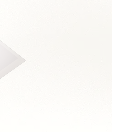
s :
dance
 de synthèse
opérationnels