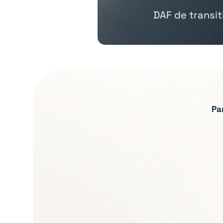
DAF de transi
Pa
Expertises recherch
Pilotage financier e