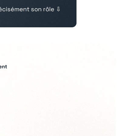
cisément son rôle ⇩
ent