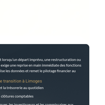
t lorsqu’un départ imprévu, une restructuration ou
e exige une reprise en main immédiate des fonctions
bilise les données et remet le pilotage financier au
e transition à
Limoges
et la trésorerie au quotidien
es clôtures comptables
ques, les investisseurs et les commissaires aux