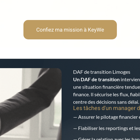
Confiez ma mission à KeyWe
DAF de transition Limoges
Un DAF de transition
intervien
une situation financière tendu
finance. Il sécurise les flux, fia
centre des décisions sans délai.
Les tâches d'un manager d
— Assurer le pilotage financier 
— Fiabiliser les reportings et l
— Gérer la relation avec les ban