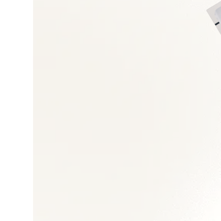
Trésorerie et relatio
Reporting, clôtures 
Conformité fiscale e
Restructuration fin
Outils ERP/BI