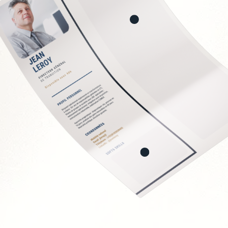
n bancaire
et consolidation
t juridique
ancière
Soft Skills recherchée
Rigueur et fiabilité
Neutralité et indépen
Capacité d'analyse et
Pédagogie envers les 