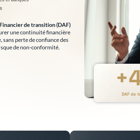
es
Financier de transition (DAF)
surer une continuité financière
e, sans perte de confiance des
risque de non-conformité.
+
DAF de t