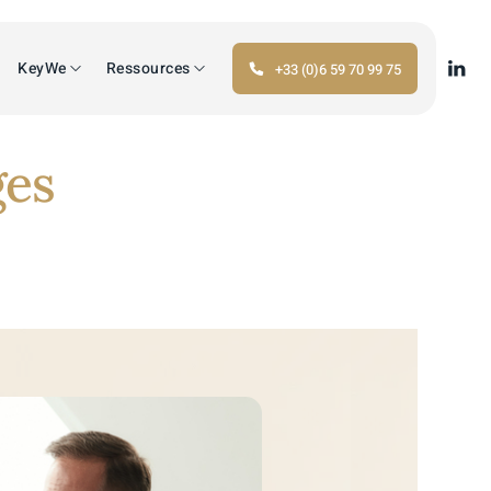
KeyWe
Ressources
+33 (0)6 59 70 99 75
ges