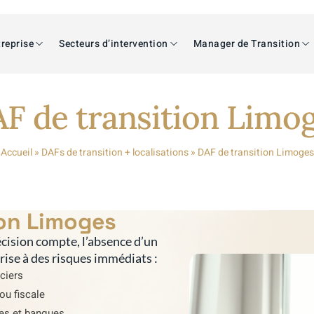
reprise
Secteurs d’intervention
Manager de Transition
F de transition Limo
Accueil
»
DAFs de transition + localisations
»
DAF de transition Limoges
ion Limoges
cision compte, l’absence d’un
prise à des risques immédiats :
nciers
ou fiscale
res et banques