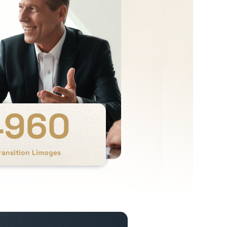
4960
ransition Limoges