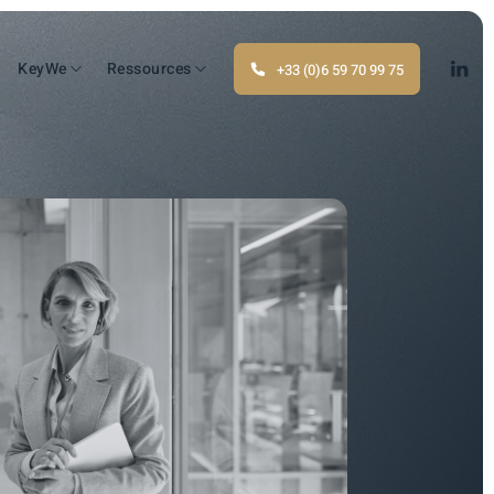
KeyWe
Ressources
+33 (0)6 59 70 99 75