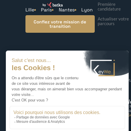
Première
candidature
Lille
Paris
Nantes
Lyon
Actualiser votre
Confiez votre mission de
parcours
transition
© 2026 KeyWe – Ma
KeyWe Lille
KeyWe
87 rue du Molinel, 59700 Marcq-en-
5 bis rue
Baoreul
75009 Pa
06 59 70 99 75
06 77 6