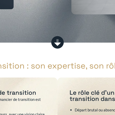
sition : son expertise, son rôl
de transition
Le rôle clé d’u
transition dans
nancier de transition est
Départ brutal ou absen
jours, avec une vision claire