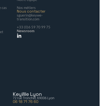
e cas
Nos métiers
Nous contacter
sguerin@keywe-
transition.com
+33 (0)6 59 70 99 75
Newsroom
 et
KeyWe Lyon
72 rue Tronchet, 69006 Lyon
06 18 71 76 60