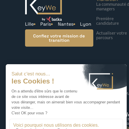
La communauté 
managers
Première
candidature
Lille
Paris
Nantes
Lyon
Actualiser votre
Confiez votre mission de
parcours
transition
© 2026 KeyWe – Ma
KeyWe Lille
KeyWe
87 rue du Molinel, 59700 Marcq-en-
5 bis rue
Baoreul
75009 Pa
06 59 70 99 75
06 77 6