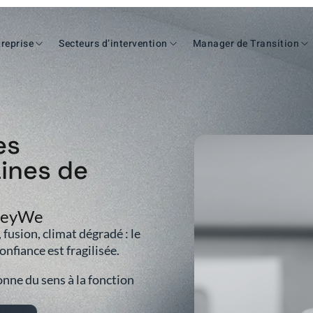
reprise
Secteurs d’intervention
Manager de Transition
es
ines de
 KeyWe
 fusion, climat dégradé : le
nfiance est fragilisée.
onne du sens à la fonction