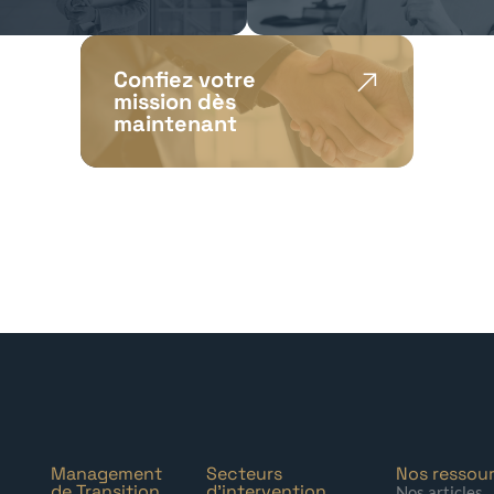
Confiez votre
mission dès
maintenant
Management
Secteurs
Nos ressou
de Transition
d'intervention
Nos articles