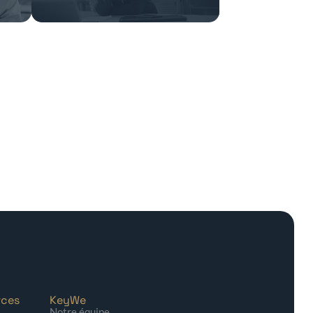
rces
KeyWe
Notre équipe