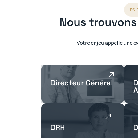
LES
Nous trouvons 
Votre enjeu appelle une ex
Directeur Général
D
A
DRH
D