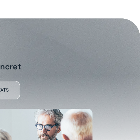
oncret
TATS