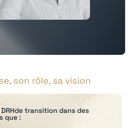
e, son rôle, sa vision
n DRHde transition dans des
s que :