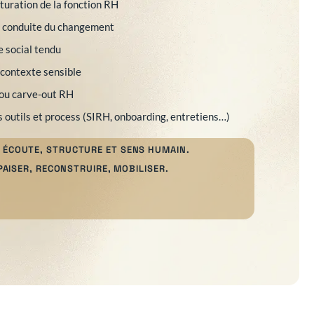
turation de la fonction RH
 conduite du changement
e social tendu
contexte sensible
 ou carve-out RH
s outils et process (SIRH, onboarding, entretiens…)
EC ÉCOUTE, STRUCTURE ET SENS HUMAIN.
AISER, RECONSTRUIRE, MOBILISER.