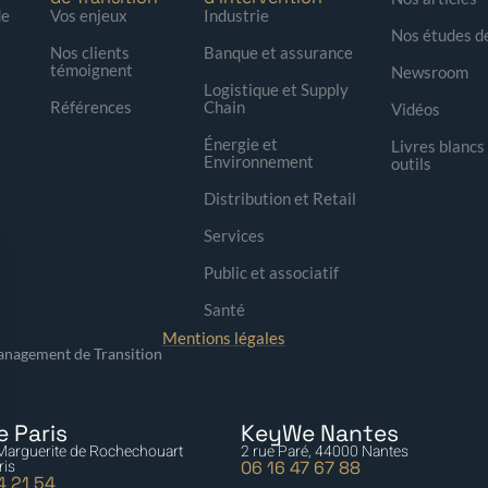
de
Vos enjeux
Industrie
Nos études d
Nos clients
Banque et assurance
témoignent
Newsroom
Logistique et Supply
Références
Chain
Vidéos
Énergie et
Livres blancs
Environnement
outils
Distribution et Retail
Services
Public et associatif
Santé
Mentions légales
nagement de Transition
 Paris
KeyWe Nantes
 Marguerite de Rochechouart
2 rue Paré, 44000 Nantes
ris
06 16 47 67 88
4 21 54