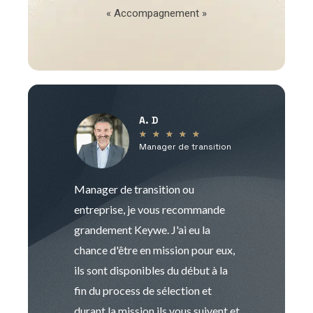
« Accompagnement »
A. D
V
★
★
★
★
★
Manager de transition
C
Manager de transition ou
Keywe est un c
entreprise, je vous recommande
management de t
grandement Keywe. J'ai eu la
humaine. Le pr
chance d'être en mission pour eux,
recrutement est
ils sont disponibles du début à la
Sophie est pro
fin du process de sélection et
de transition et 
durant la mission ils vous suivent et
indispensable e