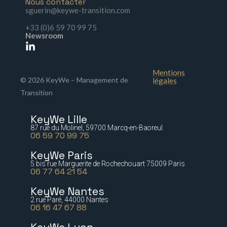
Nous contacter
sguerin@keywe-transition.com
+33 (0)6 59 70 99 75
Newsroom
Mentions
© 2026 KeyWe – Management de
légales
Transition
KeyWe Lille
87 rue du Molinel, 59700 Marcq-en-Baoreul
06 59 70 99 75
KeyWe Paris
5 bis rue Marguerite de Rochechouart 75009 Paris
06 77 64 21 54
KeyWe Nantes
2 rue Paré, 44000 Nantes
06 16 47 67 88