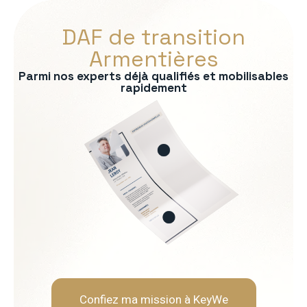
DAF de transition
Armentières
Parmi nos experts déjà qualifiés et mobilisables
rapidement
s :
ontrôle de gestion
bancaire
consolidation
uridique
ère
Soft Skills recherchées :
Rigueur et fiabilité
Neutralité et indépendanc
Capacité d'analyse et de 
Pédagogie envers les opér
Confiez ma mission à KeyWe