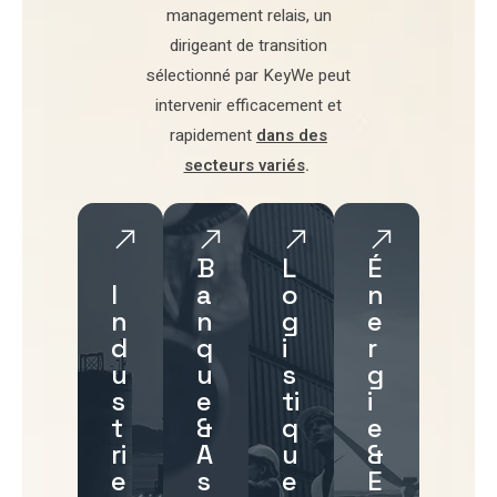
management relais
, un
dirigeant de transition
sélectionné par
KeyWe
peut
intervenir efficacement et
rapidement
dans des
secteurs variés
.
B
L
É
I
a
o
n
n
n
g
e
d
q
i
r
u
u
s
g
s
e
ti
i
t
&
q
e
ri
A
u
&
e
s
e
E