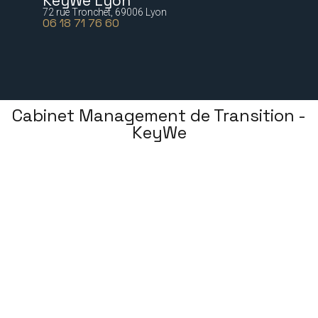
KeyWe Lyon
72 rue Tronchet, 69006 Lyon
06 18 71 76 60
Cabinet Management de Transition -
KeyWe