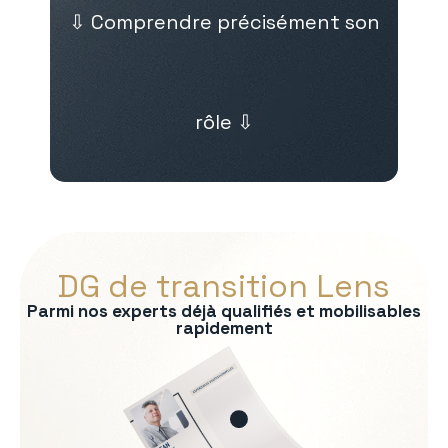
⇩ Comprendre précisément son
rôle ⇩
DG de transition Lens
Parmi nos experts déjà qualifiés et mobilisables
rapidement
s :
on du modèle économique
e exécutif
l
sensibles