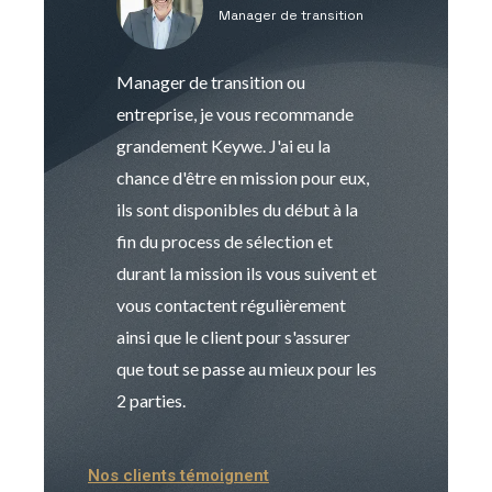
Manager de transition
C
Manager de transition ou
Keywe est un c
entreprise, je vous recommande
management de t
grandement Keywe. J'ai eu la
humaine. Le pr
chance d'être en mission pour eux,
recrutement est
ils sont disponibles du début à la
Sophie est pro
fin du process de sélection et
de transition et 
durant la mission ils vous suivent et
indispensable e
vous contactent régulièrement
manager. Gran
ainsi que le client pour s'assurer
que tout se passe au mieux pour les
2 parties.
Nos clients témoignent