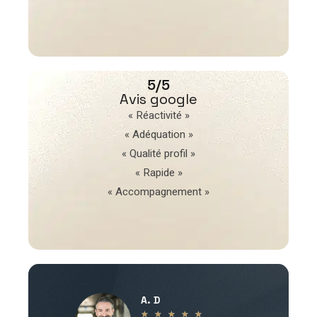
5/5
Avis google
« Réactivité »
« Adéquation »
« Qualité profil »
« Rapide »
« Accompagnement »
A. D
V
★
★
★
★
★