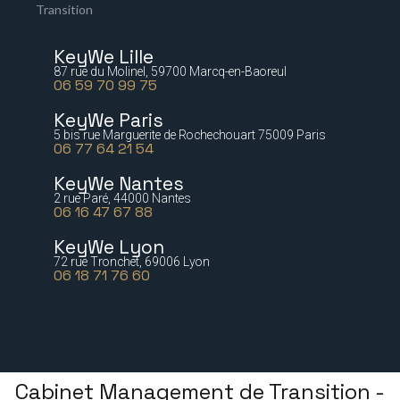
Transition
KeyWe Lille
87 rue du Molinel, 59700 Marcq-en-Baoreul
06 59 70 99 75
KeyWe Paris
5 bis rue Marguerite de Rochechouart 75009 Paris
06 77 64 21 54
KeyWe Nantes
2 rue Paré, 44000 Nantes
06 16 47 67 88
KeyWe Lyon
72 rue Tronchet, 69006 Lyon
06 18 71 76 60
Cabinet Management de Transition -