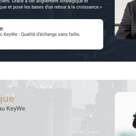
nciers. Grâce à cet alignement stratégique et
que et posé les bases d’un retour à la croissance.»
e
ec KeyWe : Qualité d’échange sans faille,
ique
eau KeyWe