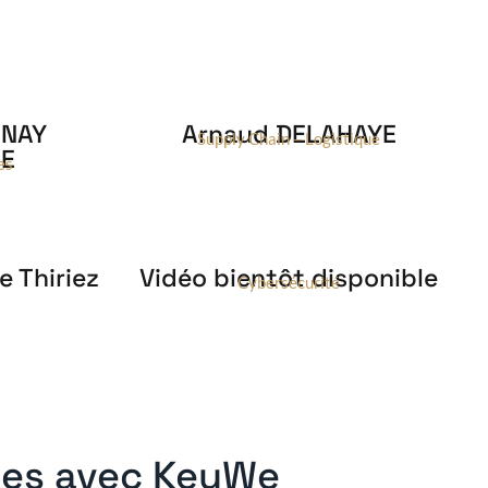
UNAY
Arnaud DELAHAYE
Supply Chain – Logistique
LE
es
e Thiriez
Vidéo bientôt disponible
Cybersécurité
ces avec KeyWe