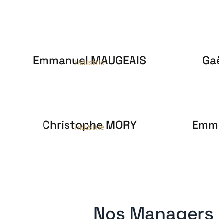
Emmanuel MAUGEAIS
Ga
Industrie
Christophe MORY
Emma
Industrie
Nos Managers 