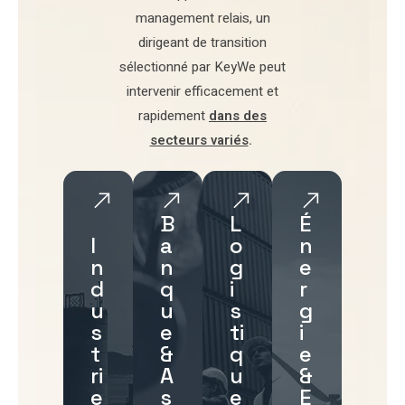
management relais
, un
dirigeant de transition
sélectionné par
KeyWe
peut
intervenir efficacement et
rapidement
dans des
secteurs variés
.
B
L
É
I
a
o
n
n
n
g
e
d
q
i
r
u
u
s
g
s
e
ti
i
t
&
q
e
ri
A
u
&
e
s
e
E