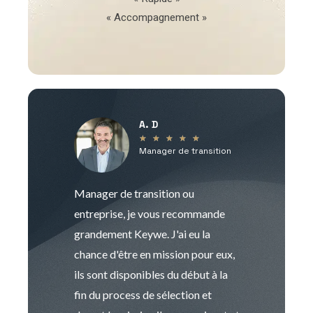
« Accompagnement »
A. D
V
★
★
★
★
★
Manager de transition
C
Manager de transition ou
Keywe est un c
entreprise, je vous recommande
management de t
grandement Keywe. J'ai eu la
humaine. Le pr
chance d'être en mission pour eux,
recrutement est
ils sont disponibles du début à la
Sophie est pro
fin du process de sélection et
de transition et 