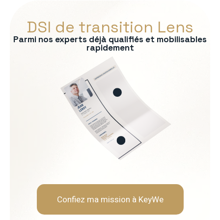
DSI de transition Lens
Parmi nos experts déjà qualifiés et mobilisables
rapidement
s :
tage des SI
on des risques
P/CRM
es IT
Soft Skills recherchées :
èmes
Vision stratégique et sens
Capacité à vulgariser les s
Rigueur et orienté résultat
Leadership et gestion de l
Confiez ma mission à KeyWe