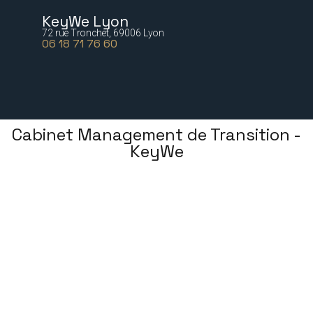
KeyWe Lyon
72 rue Tronchet, 69006 Lyon
06 18 71 76 60
Cabinet Management de Transition -
KeyWe