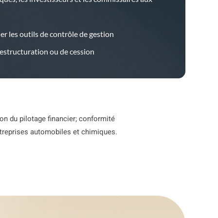
 les outils de contrôle de gestion
estructuration ou de cession
ion du pilotage financier; conformité
ntreprises automobiles et chimiques.