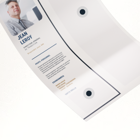
n bancaire
et consolidation
t juridique
ancière
Soft Skills recherchée
Rigueur et fiabilité
Neutralité et indépen
Capacité d'analyse et
Pédagogie envers les 