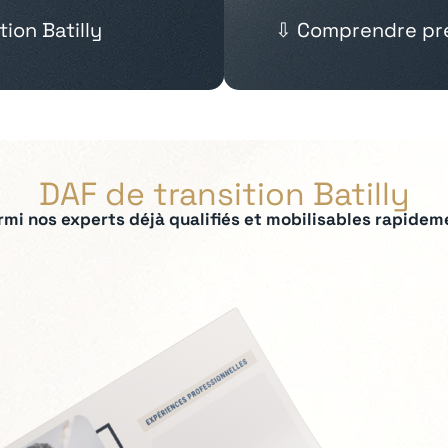
ion Batilly
⇩ Comprendre pré
DAF de transition Batilly
rmi nos experts déjà qualifiés et mobilisables rapidem
ées :
t contrôle de gestion