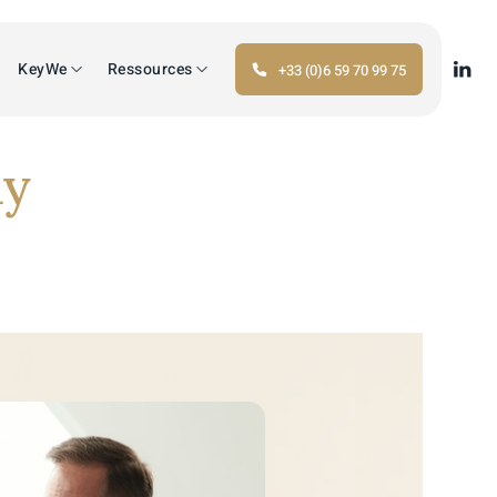
KeyWe
Ressources
+33 (0)6 59 70 99 75
ly