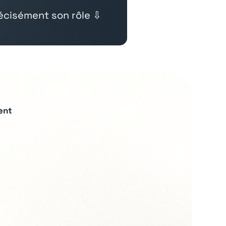
cisément son rôle ⇩
ent