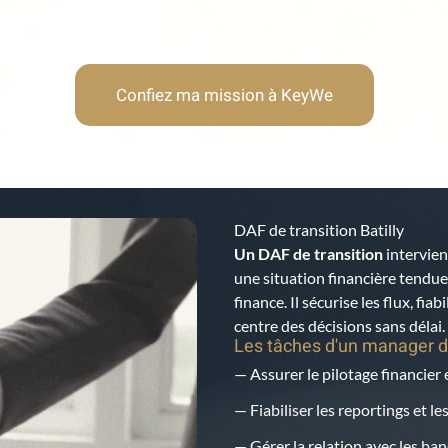
Confiez ma mission à KeyWe
DAF de transition Batilly
Un DAF de transition
intervien
une situation financière tendu
finance. Il sécurise les flux, fia
centre des décisions sans délai.
Les tâches d'un manager d
— Assurer le pilotage financier 
— Fiabiliser les reportings et l
— Gérer la relation avec les ban