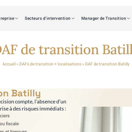
reprise
Secteurs d’intervention
Manager de Transition
AF de transition Batil
Accueil
»
DAFs de transition + localisations
»
DAF de transition Batilly
on Batilly
cision compte, l’absence d’un
prise à des risques immédiats :
nciers
ou fiscale
res et banques