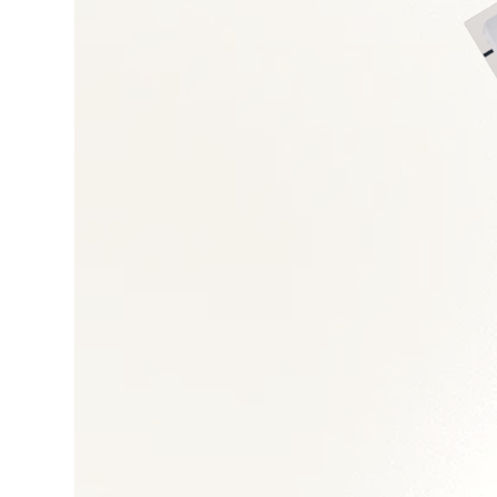
Trésorerie et relatio
Reporting, clôtures 
Conformité fiscale e
Restructuration fin
Outils ERP/BI