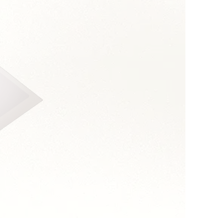
s :
dance
 de synthèse
opérationnels