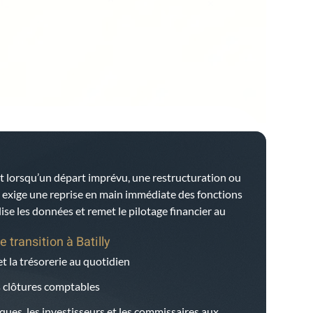
t lorsqu’un départ imprévu, une restructuration ou
e exige une reprise en main immédiate des fonctions
bilise les données et remet le pilotage financier au
e transition à
Batilly
et la trésorerie au quotidien
es clôtures comptables
ques, les investisseurs et les commissaires aux