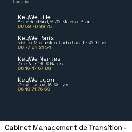
Transition
KeyWe Lille
87 rue du Molinel, 59700 Marcq-en-Baoreul
06 59 70 99 75
KeyWe Paris
5 bis rue Marguerite de Rochechouart 75009 Paris
06 77 64 21 54
KeyWe Nantes
2 rue Paré, 44000 Nantes
06 16 47 67 88
KeyWe Lyon
72 rue Tronchet, 69006 Lyon
06 18 71 76 60
Cabinet Management de Transition -