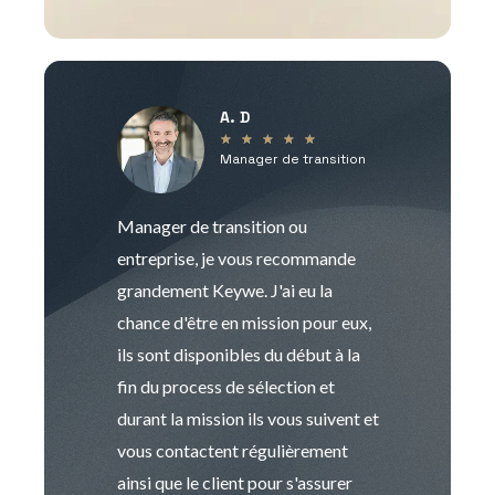
A. D
V
★
★
★
★
★
Manager de transition
C
Manager de transition ou
Keywe est un c
entreprise, je vous recommande
management de t
grandement Keywe. J'ai eu la
humaine. Le pr
chance d'être en mission pour eux,
recrutement est
ils sont disponibles du début à la
Sophie est pro
fin du process de sélection et
de transition et 
durant la mission ils vous suivent et
indispensable e
vous contactent régulièrement
manager. Gran
ainsi que le client pour s'assurer