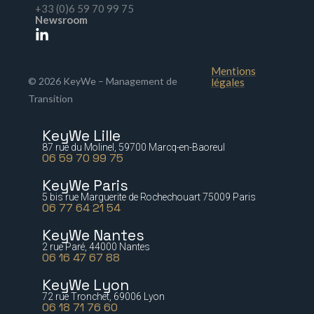
+33 (0)6 59 70 99 75
Newsroom
Mentions
© 2026 KeyWe – Management de
légales
Transition
KeyWe Lille
87 rue du Molinel, 59700 Marcq-en-Baoreul
06 59 70 99 75
KeyWe Paris
5 bis rue Marguerite de Rochechouart 75009 Paris
06 77 64 21 54
KeyWe Nantes
2 rue Paré, 44000 Nantes
06 16 47 67 88
KeyWe Lyon
72 rue Tronchet, 69006 Lyon
06 18 71 76 60