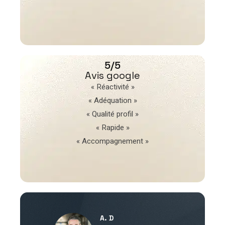
5/5
Avis google
« Réactivité »
« Adéquation »
« Qualité profil »
« Rapide »
« Accompagnement »
A. D
V