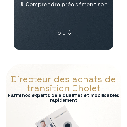
⇩ Comprendre précisément son
rôle ⇩
Directeur des achats de
transition Cholet
Parmi nos experts déjà qualifiés et mobilisables
rapidement
s :
nel fournisseurs
 des contrats
ects