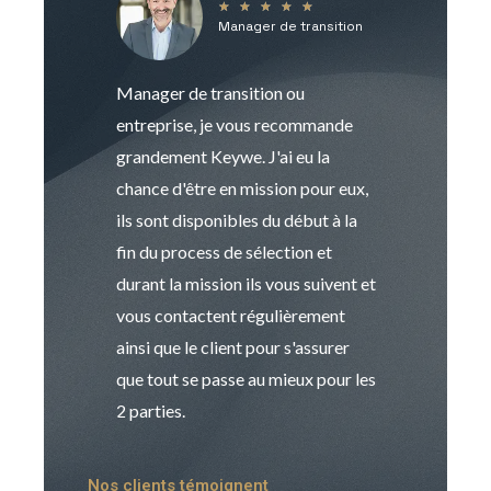
★
★
★
★
★
Manager de transition
C
Manager de transition ou
Keywe est un c
entreprise, je vous recommande
management de t
grandement Keywe. J'ai eu la
humaine. Le pr
chance d'être en mission pour eux,
recrutement est
ils sont disponibles du début à la
Sophie est pro
fin du process de sélection et
de transition et 
durant la mission ils vous suivent et
indispensable e
vous contactent régulièrement
manager. Gran
ainsi que le client pour s'assurer
que tout se passe au mieux pour les
2 parties.
Nos clients témoignent