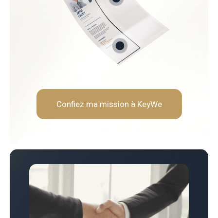
urnisseurs
 économies
Soft Skills recherchées :
Sens de la négociation et a
Rigueur analytique et orien
Vision stratégique et long
Capacité à travailler en tra
Confiez ma mission à KeyWe