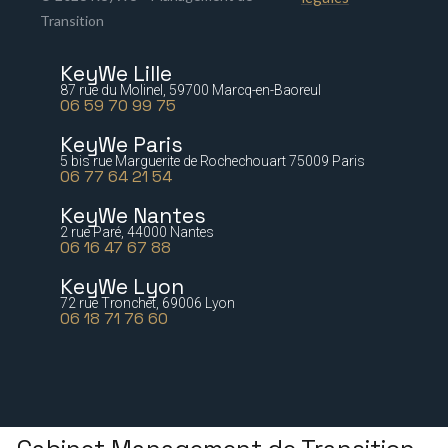
Transition
KeyWe Lille
87 rue du Molinel, 59700 Marcq-en-Baoreul
06 59 70 99 75
KeyWe Paris
5 bis rue Marguerite de Rochechouart 75009 Paris
06 77 64 21 54
KeyWe Nantes
2 rue Paré, 44000 Nantes
06 16 47 67 88
KeyWe Lyon
72 rue Tronchet, 69006 Lyon
06 18 71 76 60