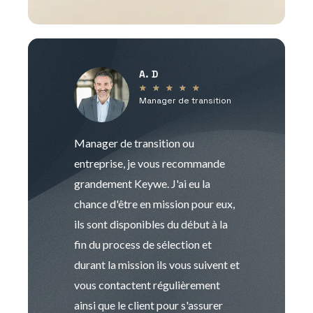
A. D
V
★
★
★
★
★
Manager de transition
C
Manager de transition ou
Keywe est un c
entreprise, je vous recommande
management de t
grandement Keywe. J'ai eu la
humaine. Le pr
chance d'être en mission pour eux,
recrutement est
ils sont disponibles du début à la
Sophie est pro
fin du process de sélection et
de transition et 
durant la mission ils vous suivent et
indispensable e
vous contactent régulièrement
manager. Gran
ainsi que le client pour s'assurer