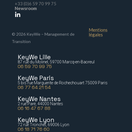
+33 (0)6 59 70 99 75
Newsroom
Mentions
© 2026 KeyWe – Management de
légales
Transition
KeyWe Lille
87 rue du Molinel, 59700 Marcq-en-Baoreul
06 59 70 99 75
KeyWe Paris
5 bis rue Marguerite de Rochechouart 75009 Paris
06 77 64 21 54
KeyWe Nantes
2 rue Paré, 44000 Nantes
06 16 47 67 88
KeyWe Lyon
72 rue Tronchet, 69006 Lyon
06 18 71 76 60