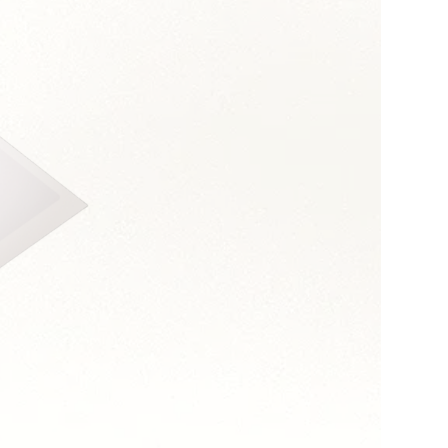
s :
 et assertivité
 orientation coûts
long terme
n transversal