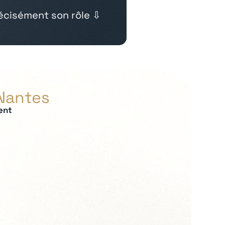
cisément son rôle ⇩
 Nantes
ent