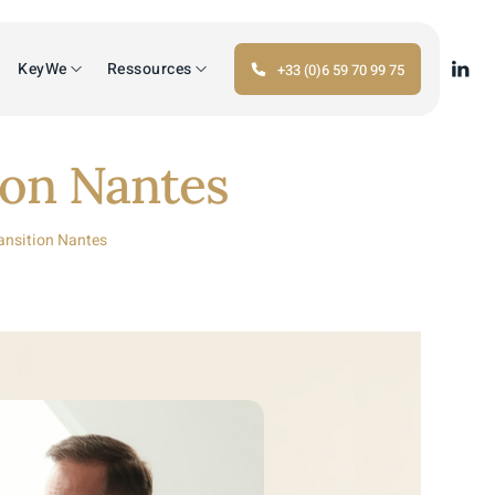
KeyWe
Ressources
+33 (0)6 59 70 99 75
ion Nantes
ransition Nantes