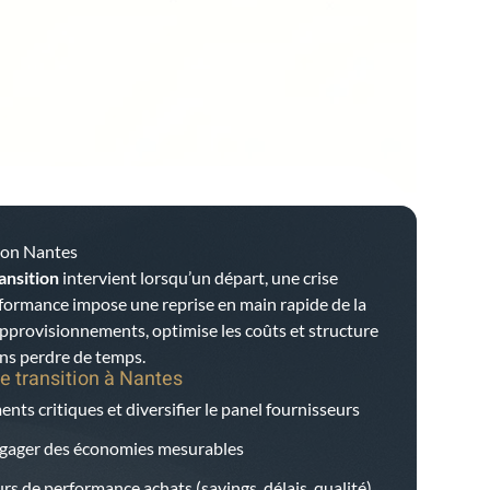
tion Nantes
ansition
intervient lorsqu’un départ, une crise
rformance impose une reprise en main rapide de la
 approvisionnements, optimise les coûts et structure
ans perdre de temps.
e transition à
Nantes
nts critiques et diversifier le panel fournisseurs
dégager des économies mesurables
rs de performance achats (savings, délais, qualité)