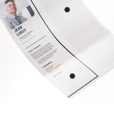
ion des contrats
directs
 fournisseurs
 et économies
t
Soft Skills recherchée
Sens de la négociation
Rigueur analytique et
Vision stratégique et 
Capacité à travailler e