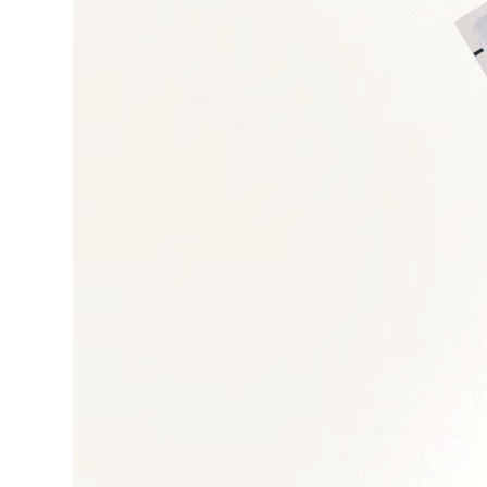
Négociation et gest
Achats directs et in
Gestion des risques
Performance achats
Outils e-procuremen