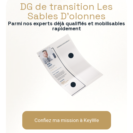
DG de transition Les
Sables D’olonnes
Parmi nos experts déjà qualifiés et mobilisables
rapidement
s :
on du modèle économique
e exécutif
l
sensibles
nt
Soft Skills recherchées :
ité
Lucidité stratégique
Neutralité & autorité
Résistance au stress
Humilité & adaptabilité
Confiez ma mission à KeyWe