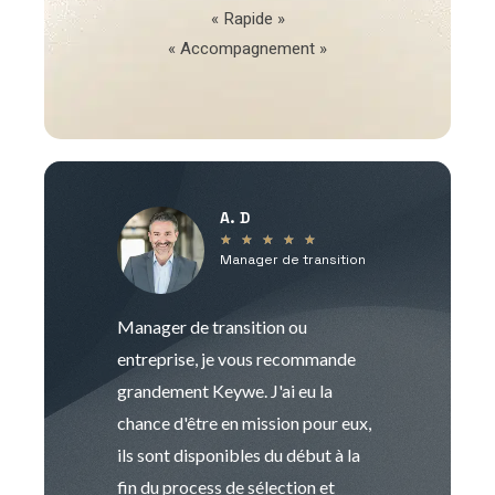
« Rapide »
« Accompagnement »
A. D
V
★
★
★
★
★
Manager de transition
C
Manager de transition ou
Keywe est un c
entreprise, je vous recommande
management de t
grandement Keywe. J'ai eu la
humaine. Le pr
chance d'être en mission pour eux,
recrutement est
ils sont disponibles du début à la
Sophie est pro
fin du process de sélection et
de transition et 