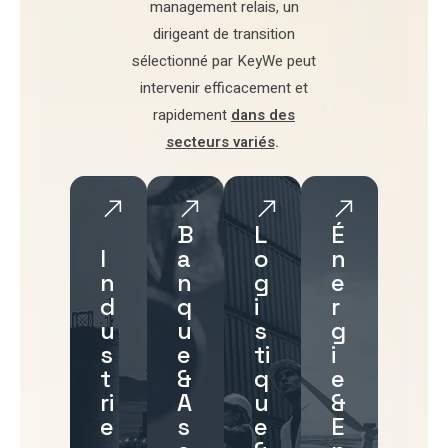
management relais
, un
dirigeant de transition
sélectionné par
KeyWe
peut
intervenir efficacement et
rapidement
dans des
secteurs variés
.
B
L
É
I
a
o
n
n
n
g
e
d
q
i
r
u
u
s
g
s
e
ti
i
t
&
q
e
ri
A
u
&
e
s
e
E