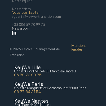
Notre équipe
Nos métiers
Nous contacter
sguerin@keywe-transition.com
+33 (0)6 59 70 99 75
Newsroom
Mentions
© 2026 KeyWe – Management de
légales
Transition
KeyWe Lille
87 rue du Molinel, 59700 Marcq-en-Baoreul
06 59 70 99 75
KeyWe Paris
5 bis rue Marguerite de Rochechouart 75009 Paris
06 77 64 21 54
KeyWe Nantes
2 rue Paré, 44000 Nantes