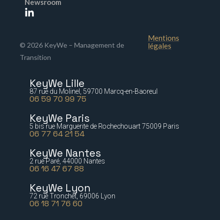
Newsroom
Mentions
© 2026 KeyWe – Management de
légales
Transition
KeyWe Lille
87 rue du Molinel, 59700 Marcq-en-Baoreul
06 59 70 99 75
KeyWe Paris
5 bis rue Marguerite de Rochechouart 75009 Paris
06 77 64 21 54
KeyWe Nantes
2 rue Paré, 44000 Nantes
06 16 47 67 88
KeyWe Lyon
72 rue Tronchet, 69006 Lyon
06 18 71 76 60