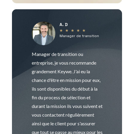
A. D
V
★
★
★
★
★
Manager de transition
C
Manager de transition ou
Keywe est un c
entreprise, je vous recommande
management de t
grandement Keywe. J'ai eu la
humaine. Le pr
chance d'être en mission pour eux,
recrutement est
ils sont disponibles du début à la
Sophie est pro
fin du process de sélection et
de transition et 
durant la mission ils vous suivent et
indispensable e
vous contactent régulièrement
manager. Gran
ainsi que le client pour s'assurer
que tout se passe au mieux pour les