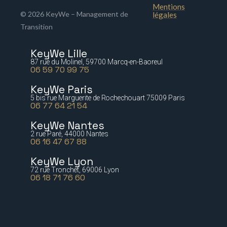
Mentions
© 2026 KeyWe – Management de
légales
Transition
KeyWe Lille
87 rue du Molinel, 59700 Marcq-en-Baoreul
06 59 70 99 75
KeyWe Paris
5 bis rue Marguerite de Rochechouart 75009 Paris
06 77 64 21 54
KeyWe Nantes
2 rue Paré, 44000 Nantes
06 16 47 67 88
KeyWe Lyon
72 rue Tronchet, 69006 Lyon
06 18 71 76 60