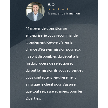
A. D
V
★
★
★
★
★
Manager de transition
C
Manager de transition ou
Keywe est un c
entreprise, je vous recommande
management de t
grandement Keywe. J'ai eu la
humaine. Le pr
chance d'être en mission pour eux,
recrutement est
ils sont disponibles du début à la
Sophie est pro
fin du process de sélection et
de transition et 
durant la mission ils vous suivent et
indispensable e
vous contactent régulièrement
manager. Gran
ainsi que le client pour s'assurer
que tout se passe au mieux pour les
2 parties.