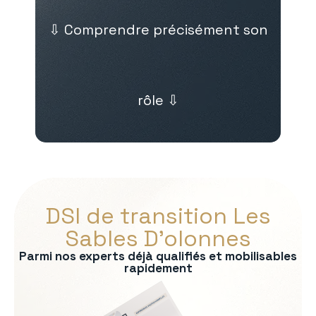
⇩ Comprendre précisément son
rôle ⇩
DSI de transition Les
Sables D’olonnes
Parmi nos experts déjà qualifiés et mobilisables
rapidement
s :
tage des SI