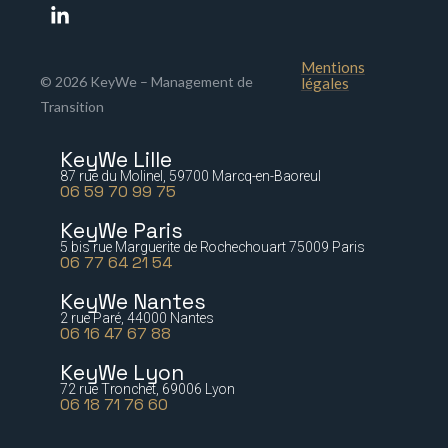
Mentions
© 2026 KeyWe – Management de
légales
Transition
KeyWe Lille
87 rue du Molinel, 59700 Marcq-en-Baoreul
06 59 70 99 75
KeyWe Paris
5 bis rue Marguerite de Rochechouart 75009 Paris
06 77 64 21 54
KeyWe Nantes
2 rue Paré, 44000 Nantes
06 16 47 67 88
KeyWe Lyon
72 rue Tronchet, 69006 Lyon
06 18 71 76 60