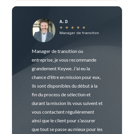
A. D
V
★
★
★
★
★
Manager de transition
C
Manager de transition ou
Keywe est un c
entreprise, je vous recommande
management de t
grandement Keywe. J'ai eu la
humaine. Le pr
chance d'être en mission pour eux,
recrutement est
ils sont disponibles du début à la
Sophie est pro
fin du process de sélection et
de transition et 
durant la mission ils vous suivent et
indispensable e
vous contactent régulièrement
manager. Gran
ainsi que le client pour s'assurer
que tout se passe au mieux pour les