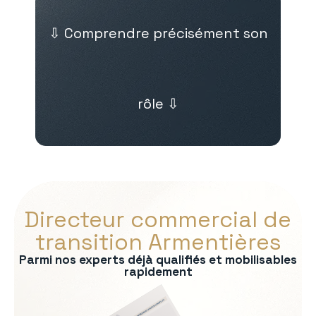
⇩ Comprendre précisément son
rôle ⇩
Directeur commercial de
transition Armentières
Parmi nos experts déjà qualifiés et mobilisables
rapidement
s :
 et développement des ventes