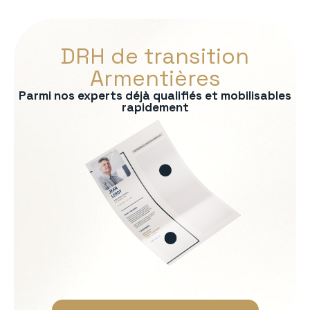
DRH de transition
Armentières
Parmi nos experts déjà qualifiés et mobilisables
rapidement
s :
RP
formité RH
 recrutement
ationnelle
Soft Skills recherchées :
Écoute et intelligence relat
Fermeté et équité
Gestion des tensions et mé
Discrétion et confidentialit