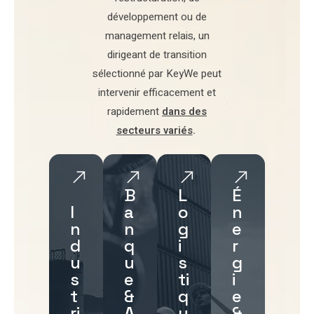
développement
ou de
management relais
, un
dirigeant de transition
sélectionné par
KeyWe
peut
intervenir efficacement et
rapidement
dans des
secteurs variés
.
B
L
É
I
a
o
n
n
n
g
e
d
q
i
r
u
u
s
g
s
e
ti
i
t
&
q
e
ri
A
u
&