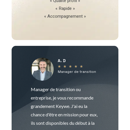
« Qualité profil »
« Rapide »
« Accompagnement »
A. D
V
★
★
★
★
★
Manager de transition
C
Manager de transition ou
Keywe est un c
entreprise, je vous recommande
management de t
grandement Keywe. J'ai eu la
humaine. Le pr
chance d'être en mission pour eux,
recrutement est
ils sont disponibles du début à la
Sophie est pro