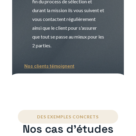
fin du process de sélection et
de transition et 
durant la mission ils vous suivent et
indispensable e
vous contactent régulièrement
manager. Gran
ainsi que le client pour s'assurer
que tout se passe au mieux pour les
2 parties.
Nos clients témoignent
DES EXEMPLES CONCRETS
Nos cas d'études