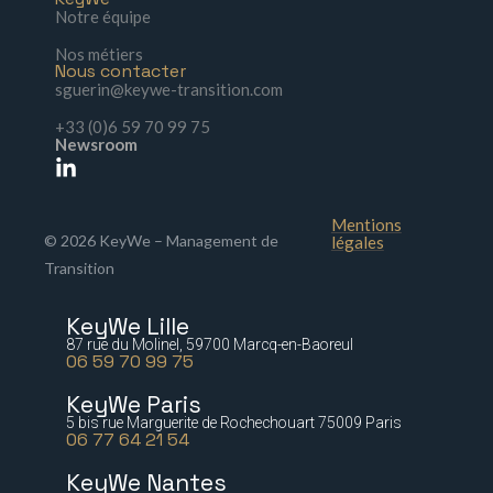
Notre équipe
Nos métiers
Nous contacter
sguerin@keywe-transition.com
+33 (0)6 59 70 99 75
Newsroom
Mentions
© 2026 KeyWe – Management de
légales
Transition
KeyWe Lille
87 rue du Molinel, 59700 Marcq-en-Baoreul
06 59 70 99 75
KeyWe Paris
5 bis rue Marguerite de Rochechouart 75009 Paris
06 77 64 21 54
KeyWe Nantes