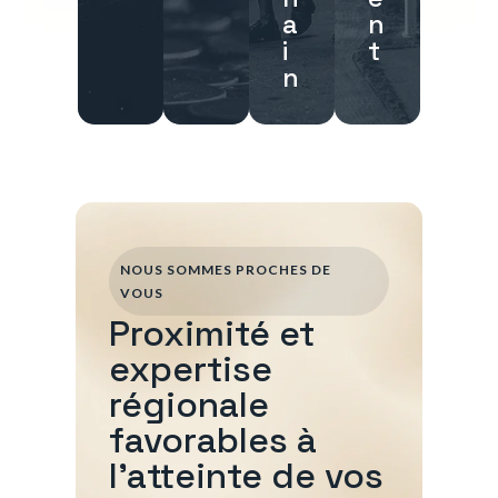
a
n
i
t
n
NOUS SOMMES PROCHES DE
VOUS
Proximité et
expertise
régionale
favorables à
l'atteinte de vos