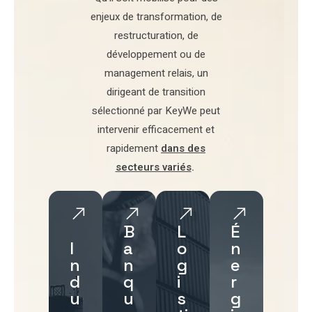
enjeux de transformation
,
de
restructuration
,
de
développement
ou de
management relais
, un
dirigeant de transition
sélectionné par
KeyWe
peut
intervenir efficacement et
rapidement
dans des
secteurs variés
.
B
L
É
I
a
o
n
n
n
g
e
d
q
i
r
u
u
s
g