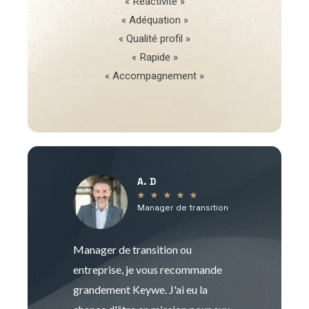
« Réactivité »
« Adéquation »
« Qualité profil »
« Rapide »
« Accompagnement »
A. D
V
★
★
★
★
★
Manager de transition
C
Manager de transition ou
Keywe est un c
entreprise, je vous recommande
management de t
grandement Keywe. J'ai eu la
humaine. Le pr