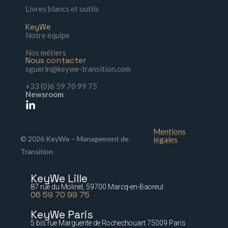
Livres blancs et outils
KeyWe
Notre équipe
Nos métiers
Nous contacter
sguerin@keywe-transition.com
+33 (0)6 59 70 99 75
Newsroom
Mentions
© 2026 KeyWe – Management de
légales
Transition
KeyWe Lille
87 rue du Molinel, 59700 Marcq-en-Baoreul
06 59 70 99 75
KeyWe Paris
5 bis rue Marguerite de Rochechouart 75009 Paris