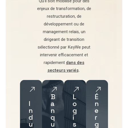
Qu’il soit mobilisé pour
des
enjeux de transformation
,
de
restructuration
,
de
développement
ou de
management relais
, un
dirigeant de transition
sélectionné par
KeyWe
peut
intervenir efficacement et
rapidement
dans des
secteurs variés
.
B
L
É
I
a
o
n
n
n
g
e
d
q
i
r
u
u
s
g