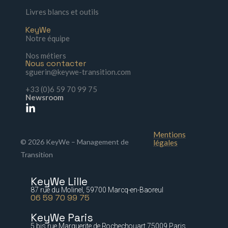
Livres blancs et outils
KeyWe
Notre équipe
Nos métiers
Nous contacter
sguerin@keywe-transition.com
+33 (0)6 59 70 99 75
Newsroom
Mentions
© 2026 KeyWe – Management de
légales
Transition
KeyWe Lille
87 rue du Molinel, 59700 Marcq-en-Baoreul
06 59 70 99 75
KeyWe Paris
5 bis rue Marguerite de Rochechouart 75009 Paris