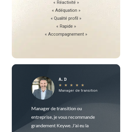
« Réactivité »
« Adéquation »
« Qualité profil »
« Rapide »
« Accompagnement »
A. D
V
★
★
★
★
★
Manager de transition
C
Manager de transition ou
Keywe est un c
entreprise, je vous recommande
management de t
grandement Keywe. J'ai eu la
humaine. Le pr