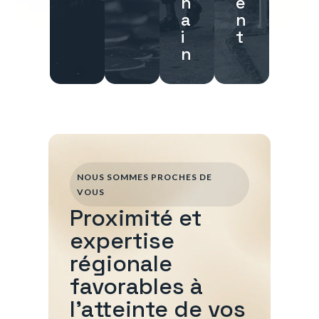
h
e
a
n
i
t
n
NOUS SOMMES PROCHES DE
VOUS
Proximité et
expertise
régionale
favorables à
l'atteinte de vos