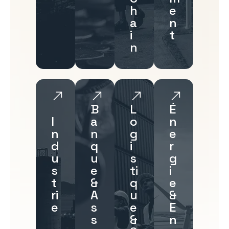
h
e
a
n
i
t
n
B
L
É
I
a
o
n
n
n
g
e
d
q
i
r
u
u
s
g
s
e
ti
i
t
&
q
e
ri
A
u
&
e
s
e
E
s
&
n