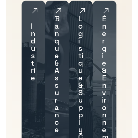
B
L
É
I
a
o
n
n
n
g
e
d
q
i
r
u
u
s
g
s
e
ti
i
t
&
q
e
ri
A
u
&
e
s
e
E
s
&
n
u
S
v
r
u
ir
a
p
o
n
p
n
c
l
n
e
y
e
C
m