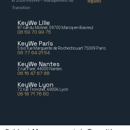
© 2026 KeyWe – Management de
légales
Transition
KeyWe Lille
87 rue du Molinel, 59700 Marcq-en-Baoreul
06 59 70 99 75
KeyWe Paris
5 bis rue Marguerite de Rochechouart 75009 Paris
06 77 64 21 54
KeyWe Nantes
2 rue Paré, 44000 Nantes
06 16 47 67 88
KeyWe Lyon
72 rue Tronchet, 69006 Lyon
06 18 71 76 60