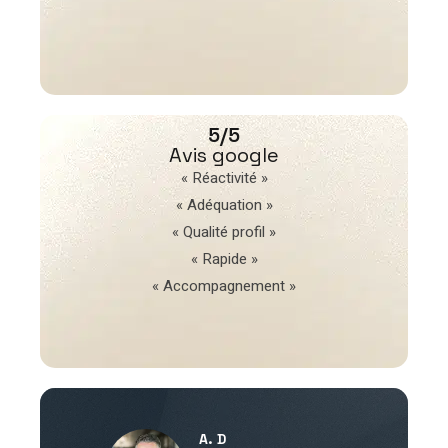
5/5
Avis google
« Réactivité »
« Adéquation »
« Qualité profil »
« Rapide »
« Accompagnement »
A. D
V