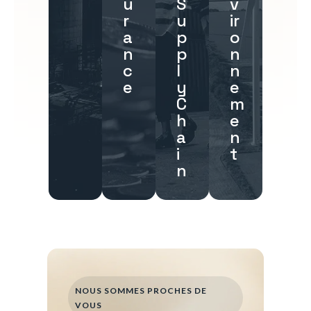
u
S
v
r
u
ir
a
p
o
n
p
n
c
l
n
e
y
e
C
m
h
e
a
n
i
t
n
NOUS SOMMES PROCHES DE
VOUS