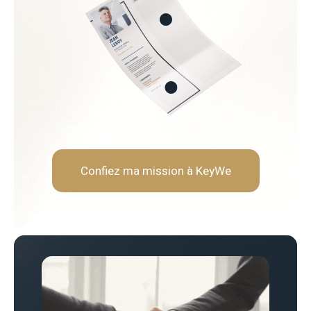
 des contrats
ects
urnisseurs
 économies
Soft Skills recherchées :
Sens de la négociation et a
Rigueur analytique et orien
Vision stratégique et long
Capacité à travailler en tra
Confiez ma mission à KeyWe