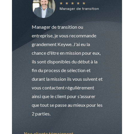
★
★
★
★
★
Manager de transition
C
Manager de transition ou
Keywe est un c
entreprise, je vous recommande
management de t
grandement Keywe. J'ai eu la
humaine. Le pr
chance d'être en mission pour eux,
recrutement est
ils sont disponibles du début à la
Sophie est pro
fin du process de sélection et
de transition et 
durant la mission ils vous suivent et
indispensable e
vous contactent régulièrement
manager. Gran
ainsi que le client pour s'assurer
que tout se passe au mieux pour les
2 parties.
Nos clients témoignent