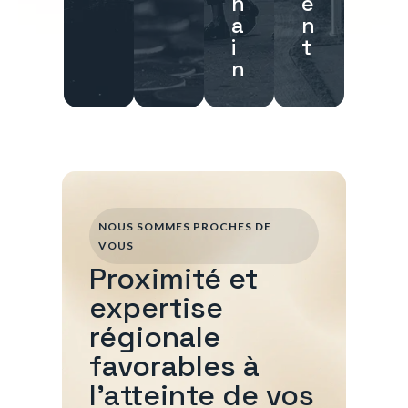
h
e
a
n
i
t
n
NOUS SOMMES PROCHES DE
VOUS
Proximité et
expertise
régionale
favorables à
l'atteinte de vos