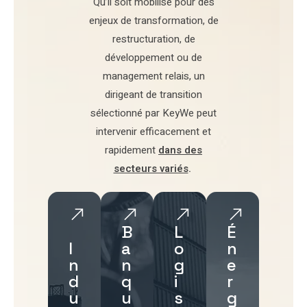
Qu’il soit mobilisé pour
des
enjeux de transformation
,
de
restructuration
,
de
développement
ou de
management relais
, un
dirigeant de transition
sélectionné par
KeyWe
peut
intervenir efficacement et
rapidement
dans des
secteurs variés
.
B
L
É
I
a
o
n
n
n
g
e
d
q
i
r
u
u
s
g