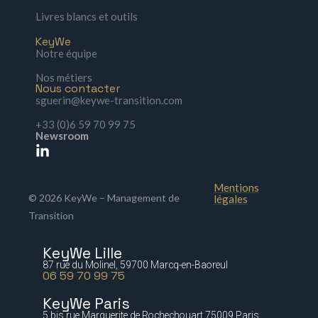
Livres blancs et outils
KeyWe
Notre équipe
Nos métiers
Nous contacter
sguerin@keywe-transition.com
+33 (0)6 59 70 99 75
Newsroom
Mentions
© 2026 KeyWe – Management de
légales
Transition
KeyWe Lille
87 rue du Molinel, 59700 Marcq-en-Baoreul
06 59 70 99 75
KeyWe Paris
5 bis rue Marguerite de Rochechouart 75009 Paris