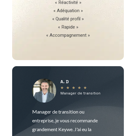
« Réactivité »
« Adéquation »
« Qualité profil »
« Rapide »
« Accompagnement »
A. D
V
★
★
★
★
★
Manager de transition
C
Manager de transition ou
Keywe est un c
entreprise, je vous recommande
management de t
grandement Keywe. J'ai eu la
humaine. Le pr