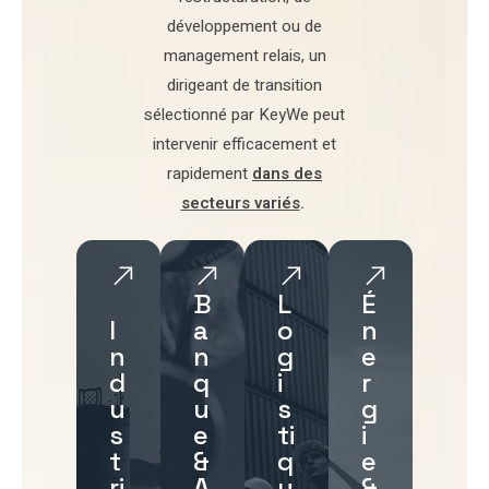
développement
ou de
management relais
, un
dirigeant de transition
sélectionné par
KeyWe
peut
intervenir efficacement et
rapidement
dans des
secteurs variés
.
B
L
É
I
a
o
n
n
n
g
e
d
q
i
r
u
u
s
g
s
e
ti
i
t
&
q
e
ri
A
u
&