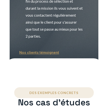
fin du process de sélection et
de transition et 
durant la mission ils vous suivent et
indispensable e
vous contactent régulièrement
manager. Gran
ainsi que le client pour s'assurer
que tout se passe au mieux pour les
2 parties.
Nos clients témoignent
DES EXEMPLES CONCRETS
Nos cas d'études