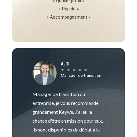
« Qualité profil »
« Rapide »
« Accompagnement »
A. D
V
★
★
★
★
★
Manager de transition
C
Manager de transition ou
Keywe est un c
entreprise, je vous recommande
management de t
grandement Keywe. J'ai eu la
humaine. Le pr
chance d'être en mission pour eux,
recrutement est
ils sont disponibles du début à la
Sophie est pro