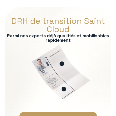
DRH de transition Saint
Cloud
Parmi nos experts déjà qualifiés et mobilisables
rapidement
s :
RP
formité RH
 recrutement
ationnelle
Soft Skills recherchées :
Écoute et intelligence relat
Fermeté et équité
Gestion des tensions et mé
Discrétion et confidentialit