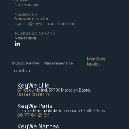
Notre équipe
Nos métiers
Nous contacter
sguerin@keywe-transition.com
+33 (0)6 59 70 99 75
Newsroom
Mentions
© 2026 KeyWe – Management de
légales
Transition
KeyWe Lille
87 rue du Molinel, 59700 Marcq-en-Baoreul
06 59 70 99 75
KeyWe Paris
5 bis rue Marguerite de Rochechouart 75009 Paris
06 77 64 21 54
KeyWe Nantes