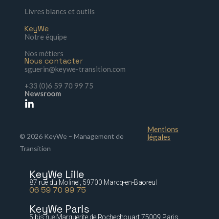
Livres blancs et outils
KeyWe
Notre équipe
Nos métiers
Nous contacter
sguerin@keywe-transition.com
+33 (0)6 59 70 99 75
Newsroom
Mentions
© 2026 KeyWe – Management de
légales
Transition
KeyWe Lille
87 rue du Molinel, 59700 Marcq-en-Baoreul
06 59 70 99 75
KeyWe Paris
5 bis rue Marguerite de Rochechouart 75009 Paris