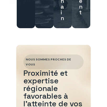
h
e
a
n
i
t
n
NOUS SOMMES PROCHES DE
VOUS
Proximité et
expertise
régionale
favorables à
l'atteinte de vos