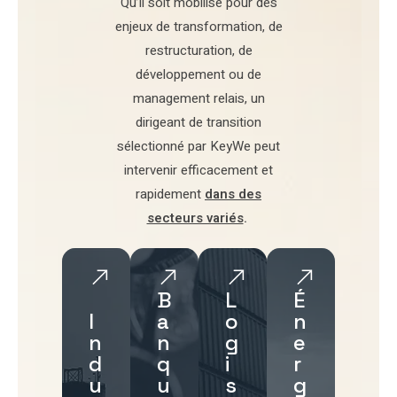
Qu’il soit mobilisé pour
des
enjeux de transformation
,
de
restructuration
,
de
développement
ou de
management relais
, un
dirigeant de transition
sélectionné par
KeyWe
peut
intervenir efficacement et
rapidement
dans des
secteurs variés
.
B
L
É
I
a
o
n
n
n
g
e
d
q
i
r
u
u
s
g