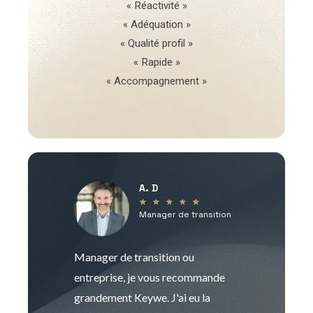
« Réactivité »
« Adéquation »
« Qualité profil »
« Rapide »
« Accompagnement »
A. D
V
★
★
★
★
★
Manager de transition
C
Manager de transition ou
Keywe est un c
entreprise, je vous recommande
management de t
grandement Keywe. J'ai eu la
humaine. Le pr