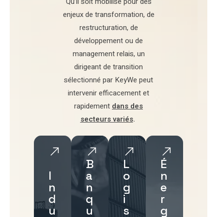
Qu’il soit mobilisé pour
des
enjeux de transformation
,
de
restructuration
,
de
développement
ou de
management relais
, un
dirigeant de transition
sélectionné par
KeyWe
peut
intervenir efficacement et
rapidement
dans des
secteurs variés
.
B
L
É
I
a
o
n
n
n
g
e
d
q
i
r
u
u
s
g