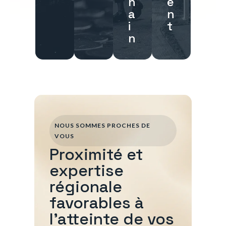
h
e
a
n
i
t
n
NOUS SOMMES PROCHES DE
VOUS
Proximité et
expertise
régionale
favorables à
l'atteinte de vos