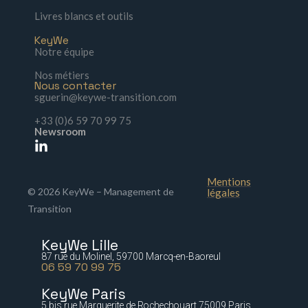
Livres blancs et outils
KeyWe
Notre équipe
Nos métiers
Nous contacter
sguerin@keywe-transition.com
+33 (0)6 59 70 99 75
Newsroom
Mentions
© 2026 KeyWe – Management de
légales
Transition
KeyWe Lille
87 rue du Molinel, 59700 Marcq-en-Baoreul
06 59 70 99 75
KeyWe Paris
5 bis rue Marguerite de Rochechouart 75009 Paris