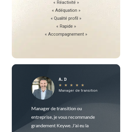
« Réactivité »
« Adéquation »
« Qualité profil »
« Rapide »
« Accompagnement »
A. D
V
★
★
★
★
★
Manager de transition
C
Manager de transition ou
Keywe est un c
entreprise, je vous recommande
management de t
grandement Keywe. J'ai eu la
humaine. Le pr