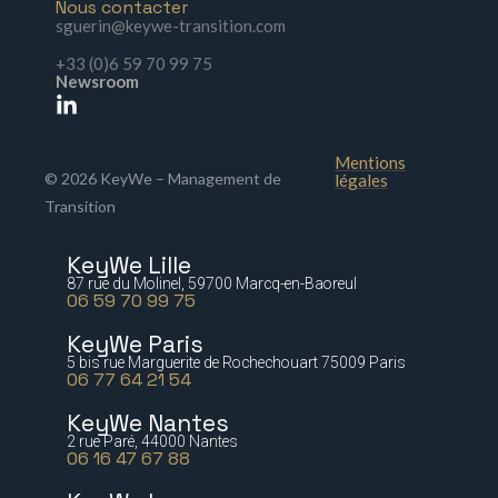
Nous contacter
sguerin@keywe-transition.com
+33 (0)6 59 70 99 75
Newsroom
Mentions
© 2026 KeyWe – Management de
légales
Transition
KeyWe Lille
87 rue du Molinel, 59700 Marcq-en-Baoreul
06 59 70 99 75
KeyWe Paris
5 bis rue Marguerite de Rochechouart 75009 Paris
06 77 64 21 54
KeyWe Nantes
2 rue Paré, 44000 Nantes
06 16 47 67 88