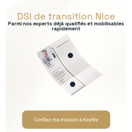
DSI de transition Nice
Parmi nos experts déjà qualifiés et mobilisables
rapidement
s :
tage des SI
on des risques
P/CRM
es IT
Soft Skills recherchées :
èmes
Vision stratégique et sens
Capacité à vulgariser les s
Rigueur et orienté résultat
Leadership et gestion de l
Confiez ma mission à KeyWe