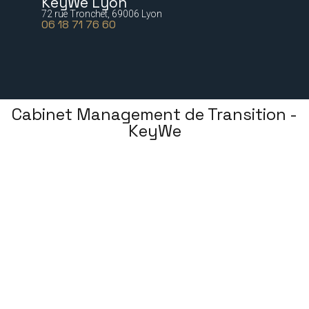
KeyWe Lyon
72 rue Tronchet, 69006 Lyon
06 18 71 76 60
Cabinet Management de Transition -
KeyWe