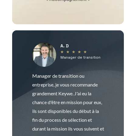
A. D
V
★
★
★
★
★
Manager de transition
C
Manager de transition ou
Keywe est un c
entreprise, je vous recommande
management de t
grandement Keywe. J'ai eu la
humaine. Le pr
chance d'être en mission pour eux,
recrutement est
ils sont disponibles du début à la
Sophie est pro
fin du process de sélection et
de transition et 
durant la mission ils vous suivent et
indispensable e