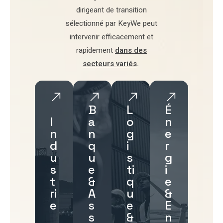
dirigeant de transition
sélectionné par
KeyWe
peut
intervenir efficacement et
rapidement
dans des
secteurs variés
.
B
L
É
I
a
o
n
n
n
g
e
d
q
i
r
u
u
s
g
s
e
ti
i
t
&
q
e
ri
A
u
&
e
s
e
E
s
&
n