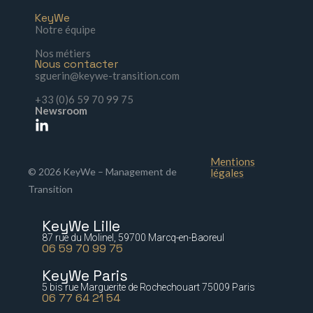
KeyWe
Notre équipe
Nos métiers
Nous contacter
sguerin@keywe-transition.com
+33 (0)6 59 70 99 75
Newsroom
Mentions
© 2026 KeyWe – Management de
légales
Transition
KeyWe Lille
87 rue du Molinel, 59700 Marcq-en-Baoreul
06 59 70 99 75
KeyWe Paris
5 bis rue Marguerite de Rochechouart 75009 Paris
06 77 64 21 54