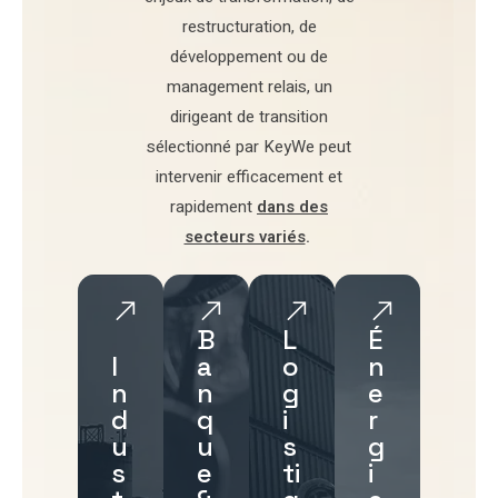
restructuration
,
de
développement
ou de
management relais
, un
dirigeant de transition
sélectionné par
KeyWe
peut
intervenir efficacement et
rapidement
dans des
secteurs variés
.
B
L
É
I
a
o
n
n
n
g
e
d
q
i
r
u
u
s
g
s
e
ti
i