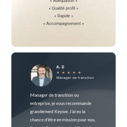
« Adéquation »
« Qualité profil »
« Rapide »
« Accompagnement »
A. D
V
★
★
★
★
★
Manager de transition
C
Manager de transition ou
Keywe est un c
entreprise, je vous recommande
management de t
grandement Keywe. J'ai eu la
humaine. Le pr
chance d'être en mission pour eux,
recrutement est