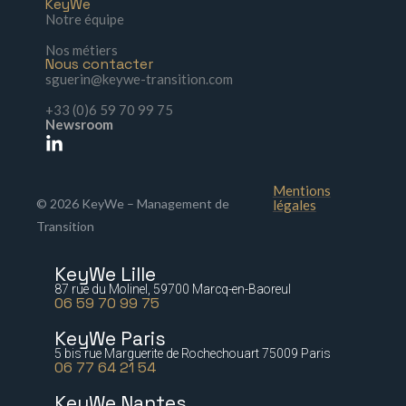
KeyWe
Notre équipe
Nos métiers
Nous contacter
sguerin@keywe-transition.com
+33 (0)6 59 70 99 75
Newsroom
Mentions
© 2026 KeyWe – Management de
légales
Transition
KeyWe Lille
87 rue du Molinel, 59700 Marcq-en-Baoreul
06 59 70 99 75
KeyWe Paris
5 bis rue Marguerite de Rochechouart 75009 Paris
06 77 64 21 54
KeyWe Nantes