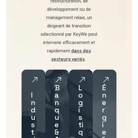
restructuration
,
de
développement
ou de
management relais
, un
dirigeant de transition
sélectionné par
KeyWe
peut
intervenir efficacement et
rapidement
dans des
secteurs variés
.
B
L
É
I
a
o
n
n
n
g
e
d
q
i
r
u
u
s
g
s
e
ti
i
t
&
q
e