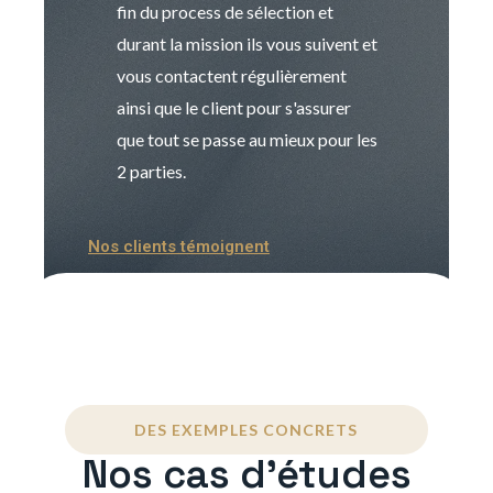
fin du process de sélection et
de transition et 
durant la mission ils vous suivent et
indispensable e
vous contactent régulièrement
manager. Gran
ainsi que le client pour s'assurer
que tout se passe au mieux pour les
2 parties.
Nos clients témoignent
DES EXEMPLES CONCRETS
Nos cas d'études