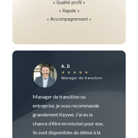
« Qualité profil »
« Rapide »
« Accompagnement »
A. D
V
★
★
★
★
★
Manager de transition
C
Manager de transition ou
Keywe est un c
entreprise, je vous recommande
management de t
grandement Keywe. J'ai eu la
humaine. Le pr
chance d'être en mission pour eux,
recrutement est
ils sont disponibles du début à la
Sophie est pro