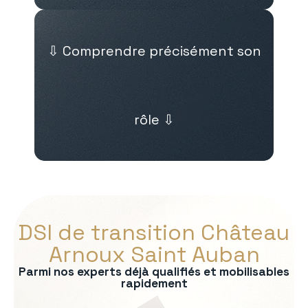
⇩ Comprendre précisément son
rôle ⇩
DSI de transition Château
Arnoux Saint Auban
Parmi nos experts déjà qualifiés et mobilisables
rapidement
s :