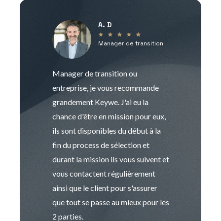
A. D
V
★
★
★
★
★
Manager de transition
C
Manager de transition ou
Keywe est un c
entreprise, je vous recommande
management de t
grandement Keywe. J'ai eu la
humaine. Le pr
chance d'être en mission pour eux,
recrutement est
ils sont disponibles du début à la
Sophie est pro
fin du process de sélection et
de transition et 
durant la mission ils vous suivent et
indispensable e
vous contactent régulièrement
manager. Gran
ainsi que le client pour s'assurer
que tout se passe au mieux pour les
2 parties.