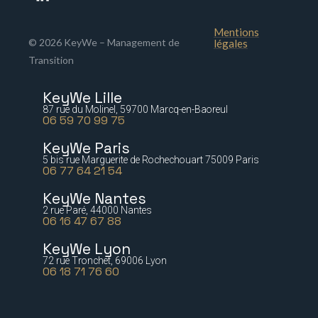
Mentions
© 2026 KeyWe – Management de
légales
Transition
KeyWe Lille
87 rue du Molinel, 59700 Marcq-en-Baoreul
06 59 70 99 75
KeyWe Paris
5 bis rue Marguerite de Rochechouart 75009 Paris
06 77 64 21 54
KeyWe Nantes
2 rue Paré, 44000 Nantes
06 16 47 67 88
KeyWe Lyon
72 rue Tronchet, 69006 Lyon
06 18 71 76 60