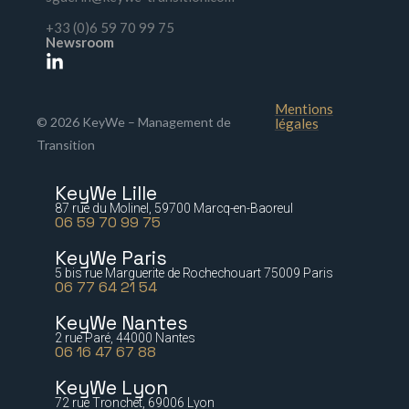
+33 (0)6 59 70 99 75
Newsroom
Mentions
© 2026 KeyWe – Management de
légales
Transition
KeyWe Lille
87 rue du Molinel, 59700 Marcq-en-Baoreul
06 59 70 99 75
KeyWe Paris
5 bis rue Marguerite de Rochechouart 75009 Paris
06 77 64 21 54
KeyWe Nantes
2 rue Paré, 44000 Nantes
06 16 47 67 88
KeyWe Lyon
72 rue Tronchet, 69006 Lyon