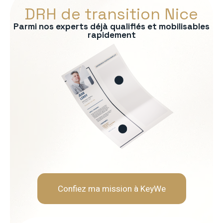
DRH de transition Nice
Parmi nos experts déjà qualifiés et mobilisables
rapidement
s :
RP
formité RH
 recrutement
ationnelle
Soft Skills recherchées :
Écoute et intelligence relat
Fermeté et équité
Gestion des tensions et mé
Discrétion et confidentialit
Confiez ma mission à KeyWe