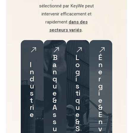
sélectionné par
KeyWe
peut
intervenir efficacement et
rapidement
dans des
secteurs variés
.
B
L
É
I
a
o
n
n
n
g
e
d
q
i
r
u
u
s
g
s
e
ti
i
t
&
q
e
ri
A
u
&
e
s
e
E
s
&
n
u
S
v