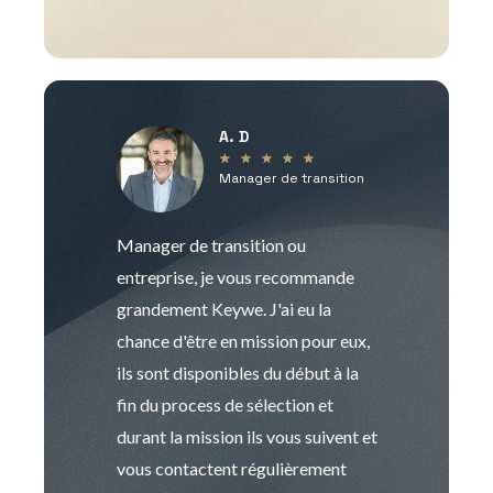
A. D
V
★
★
★
★
★
Manager de transition
C
Manager de transition ou
Keywe est un c
entreprise, je vous recommande
management de t
grandement Keywe. J'ai eu la
humaine. Le pr
chance d'être en mission pour eux,
recrutement est
ils sont disponibles du début à la
Sophie est pro
fin du process de sélection et
de transition et 
durant la mission ils vous suivent et
indispensable e
vous contactent régulièrement
manager. Gran