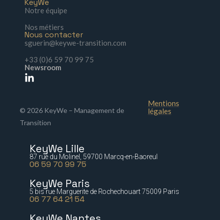
KeyWe
Notre équipe
Nos métiers
Nous contacter
sguerin@keywe-transition.com
+33 (0)6 59 70 99 75
Newsroom
Mentions
© 2026 KeyWe – Management de
légales
Transition
KeyWe Lille
87 rue du Molinel, 59700 Marcq-en-Baoreul
06 59 70 99 75
KeyWe Paris
5 bis rue Marguerite de Rochechouart 75009 Paris
06 77 64 21 54
KeyWe Nantes