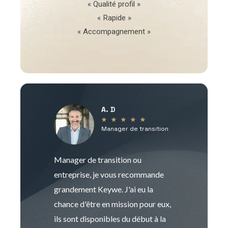
« Qualité profil »
« Rapide »
« Accompagnement »
A. D
V
★
★
★
★
★
Manager de transition
C
Manager de transition ou
Keywe est un c
entreprise, je vous recommande
management de t
grandement Keywe. J'ai eu la
humaine. Le pr
chance d'être en mission pour eux,
recrutement est
ils sont disponibles du début à la
Sophie est pro