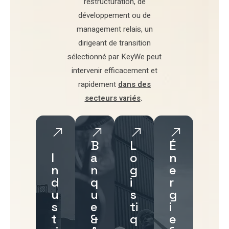
restructuration
,
de
développement
ou de
management relais
, un
dirigeant de transition
sélectionné par
KeyWe
peut
intervenir efficacement et
rapidement
dans des
secteurs variés
.
B
L
É
I
a
o
n
n
n
g
e
d
q
i
r
u
u
s
g
s
e
ti
i
t
&
q
e