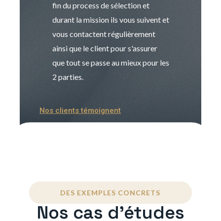
fin du process de sélection et
de transition et 
durant la mission ils vous suivent et
indispensable e
vous contactent régulièrement
manager. Gran
ainsi que le client pour s'assurer
que tout se passe au mieux pour les
2 parties.
Nos clients témoignent
DES EXEMPLES CONCRETS
Nos cas d'études