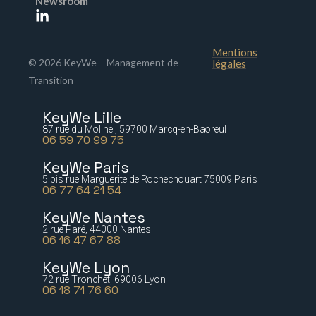
Newsroom
Mentions
© 2026 KeyWe – Management de
légales
Transition
KeyWe Lille
87 rue du Molinel, 59700 Marcq-en-Baoreul
06 59 70 99 75
KeyWe Paris
5 bis rue Marguerite de Rochechouart 75009 Paris
06 77 64 21 54
KeyWe Nantes
2 rue Paré, 44000 Nantes
06 16 47 67 88
KeyWe Lyon
72 rue Tronchet, 69006 Lyon
06 18 71 76 60