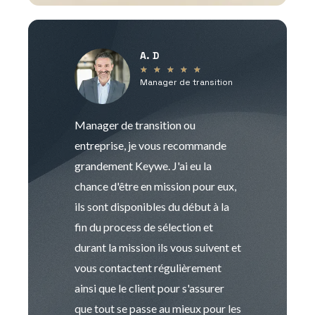
A. D
V
★
★
★
★
★
Manager de transition
C
Manager de transition ou
Keywe est un c
entreprise, je vous recommande
management de t
grandement Keywe. J'ai eu la
humaine. Le pr
chance d'être en mission pour eux,
recrutement est
ils sont disponibles du début à la
Sophie est pro
fin du process de sélection et
de transition et 
durant la mission ils vous suivent et
indispensable e
vous contactent régulièrement
manager. Gran
ainsi que le client pour s'assurer
que tout se passe au mieux pour les