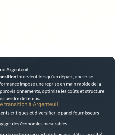
ion Argenteuil
ansition
intervient lorsqu’un départ, une crise
rformance impose une reprise en main rapide de la
 approvisionnements, optimise les coûts et structure
ans perdre de temps.
e transition à
Argenteuil
nts critiques et diversifier le panel fournisseurs
dégager des économies mesurables
rs de performance achats (savings, délais, qualité)