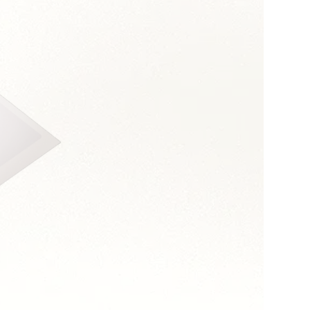
s :
 et assertivité
 orientation coûts
long terme
n transversal