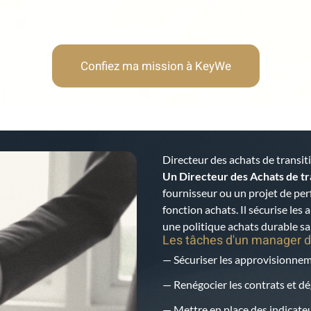
Confiez ma mission à KeyWe
Directeur des achats de transit
Un Directeur des Achats de tr
fournisseur ou un projet de pe
fonction achats. Il sécurise les
une politique achats durable s
Les tâches d'un manager d
— Sécuriser les approvisionneme
— Renégocier les contrats et 
— Mettre en place des indicateu