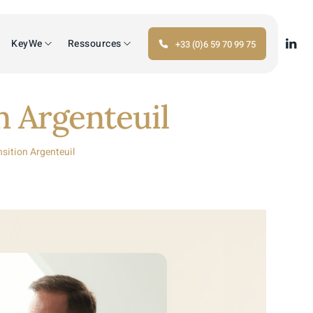
KeyWe
Ressources
+33 (0)6 59 70 99 75
n Argenteuil
nsition Argenteuil