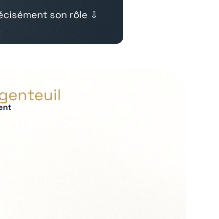
cisément son rôle ⇩
rgenteuil
ent