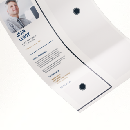
ion des contrats
directs
 fournisseurs
 et économies
t
Soft Skills recherchée
Sens de la négociation
Rigueur analytique et
Vision stratégique et 
Capacité à travailler e