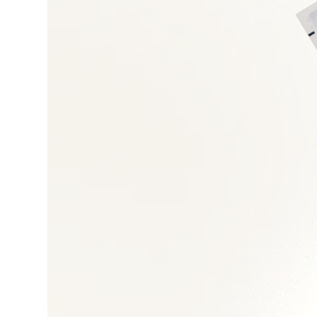
Négociation et gest
Achats directs et in
Gestion des risques
Performance achats
Outils e-procuremen