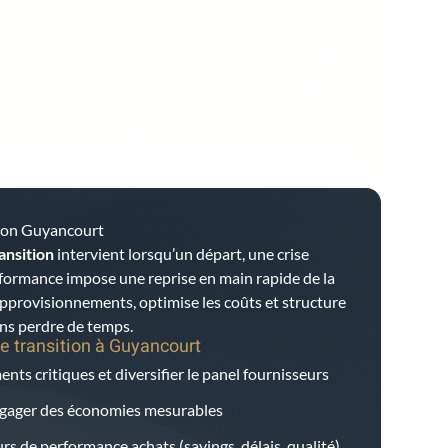
tion Guyancourt
ansition
intervient lorsqu’un départ, une crise
rformance impose une reprise en main rapide de la
 approvisionnements, optimise les coûts et structure
ans perdre de temps.
e transition à
Guyancourt
nts critiques et diversifier le panel fournisseurs
dégager des économies mesurables
rs de performance achats (savings, délais, qualité)