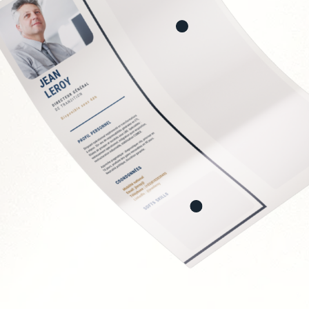
ion des contrats
directs
 fournisseurs
 et économies
t
Soft Skills recherchée
Sens de la négociation
Rigueur analytique et
Vision stratégique et 
Capacité à travailler e