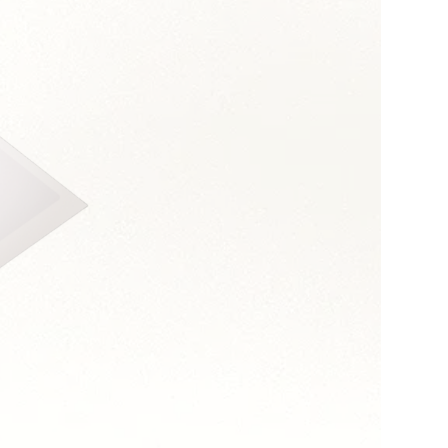
s :
 et assertivité
 orientation coûts
long terme
n transversal