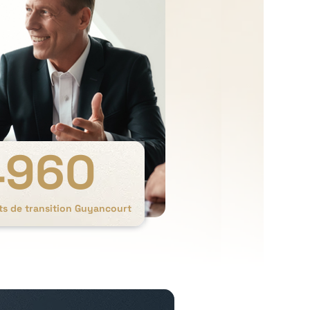
4960
ts de transition Guyancourt