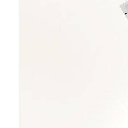
Négociation et gest
Achats directs et in
Gestion des risques
Performance achats
Outils e-procuremen