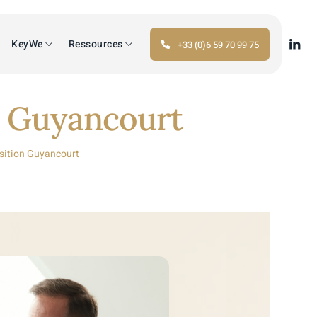
KeyWe
Ressources
+33 (0)6 59 70 99 75
on Guyancourt
nsition Guyancourt