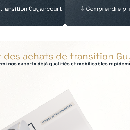
 transition Guyancourt
⇩ Comprendre pré
r des achats de transition G
rmi nos experts déjà qualifiés et mobilisables rapidem
ées :
 panel fournisseurs