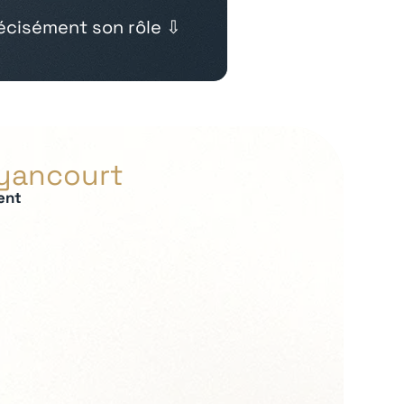
cisément son rôle ⇩
uyancourt
ent