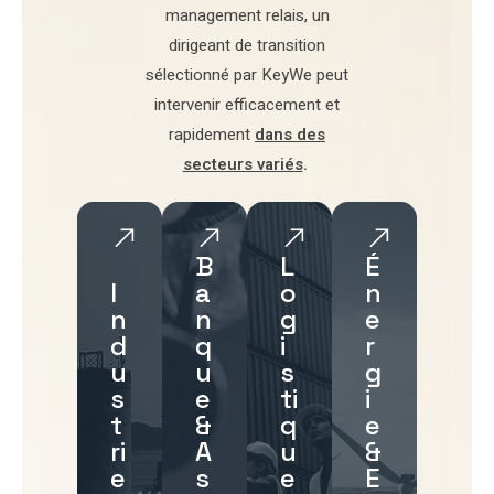
management relais
, un
dirigeant de transition
sélectionné par
KeyWe
peut
intervenir efficacement et
rapidement
dans des
secteurs variés
.
B
L
É
I
a
o
n
n
n
g
e
d
q
i
r
u
u
s
g
s
e
ti
i
t
&
q
e
ri
A
u
&
e
s
e
E