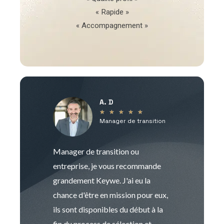
« Rapide »
« Accompagnement »
A. D
V
★
★
★
★
★
Manager de transition
C
Manager de transition ou
Keywe est un c
entreprise, je vous recommande
management de t
grandement Keywe. J'ai eu la
humaine. Le pr
chance d'être en mission pour eux,
recrutement est
ils sont disponibles du début à la
Sophie est pro
fin du process de sélection et
de transition et 