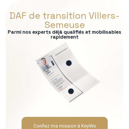
DAF de transition Villers-
Semeuse
Parmi nos experts déjà qualifiés et mobilisables
rapidement
s :
ontrôle de gestion
bancaire
consolidation
uridique
ère
Soft Skills recherchées :
Rigueur et fiabilité
Neutralité et indépendanc
Capacité d'analyse et de 
Pédagogie envers les opér
Confiez ma mission à KeyWe