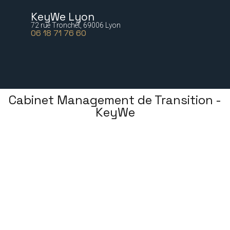
KeyWe Lyon
72 rue Tronchet, 69006 Lyon
06 18 71 76 60
Cabinet Management de Transition -
KeyWe