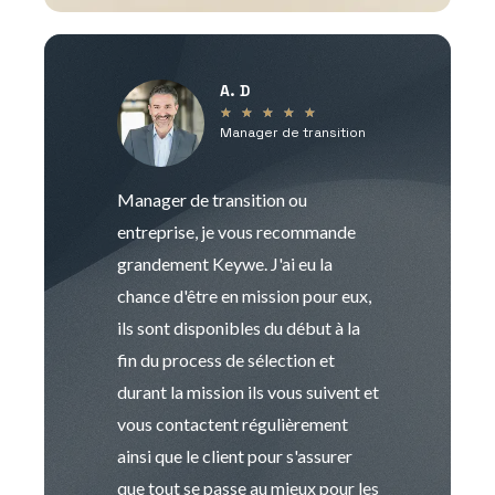
A. D
V
★
★
★
★
★
Manager de transition
C
Manager de transition ou
Keywe est un c
entreprise, je vous recommande
management de t
grandement Keywe. J'ai eu la
humaine. Le pr
chance d'être en mission pour eux,
recrutement est
ils sont disponibles du début à la
Sophie est pro
fin du process de sélection et
de transition et 
durant la mission ils vous suivent et
indispensable e
vous contactent régulièrement
manager. Gran
ainsi que le client pour s'assurer
que tout se passe au mieux pour les