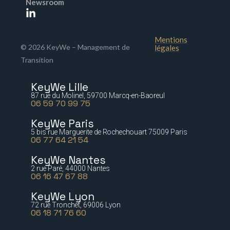
Newsroom
Mentions
© 2026 KeyWe – Management de
légales
Transition
KeyWe Lille
87 rue du Molinel, 59700 Marcq-en-Baoreul
06 59 70 99 75
KeyWe Paris
5 bis rue Marguerite de Rochechouart 75009 Paris
06 77 64 21 54
KeyWe Nantes
2 rue Paré, 44000 Nantes
06 16 47 67 88
KeyWe Lyon
72 rue Tronchet, 69006 Lyon
06 18 71 76 60