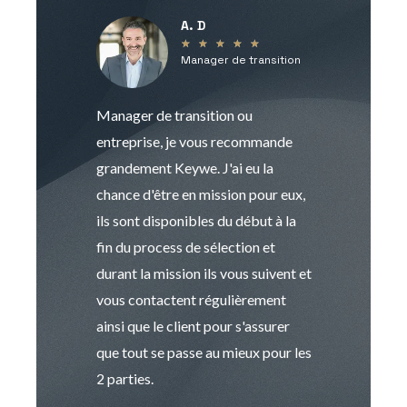
A. D
V
★
★
★
★
★
Manager de transition
C
Manager de transition ou
Keywe est un c
entreprise, je vous recommande
management de t
grandement Keywe. J'ai eu la
humaine. Le pr
chance d'être en mission pour eux,
recrutement est
ils sont disponibles du début à la
Sophie est pro
fin du process de sélection et
de transition et 
durant la mission ils vous suivent et
indispensable e
vous contactent régulièrement
manager. Gran
ainsi que le client pour s'assurer
que tout se passe au mieux pour les
2 parties.