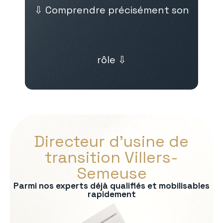
⇩ Comprendre précisément son
rôle ⇩
Directeur d’usine de
transition Villers-
Semeuse
Parmi nos experts déjà qualifiés et mobilisables
rapidement
s :
on