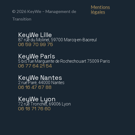
Mentions
© 2026 KeyWe – Management de
légales
Transition
KeyWe Lille
87 rue du Molinel, 59700 Marcq-en-Baoreul
06 59 70 99 75
KeyWe Paris
5 bis rue Marguerite de Rochechouart 75009 Paris
06 77 64 21 54
KeyWe Nantes
2 rue Paré, 44000 Nantes
06 16 47 67 88
KeyWe Lyon
72 rue Tronchet, 69006 Lyon
06 18 71 76 60