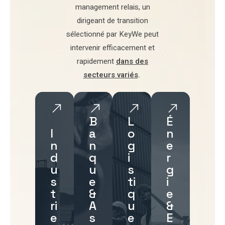
management relais
, un
dirigeant de transition
sélectionné par
KeyWe
peut
intervenir efficacement et
rapidement
dans des
secteurs variés
.
B
L
É
I
a
o
n
n
n
g
e
d
q
i
r
u
u
s
g
s
e
ti
i
t
&
q
e
ri
A
u
&
e
s
e
E