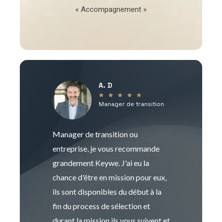
« Accompagnement »
A. D
V
★
★
★
★
★
Manager de transition
C
Manager de transition ou
Keywe est un c
entreprise, je vous recommande
management de t
grandement Keywe. J'ai eu la
humaine. Le pr
chance d'être en mission pour eux,
recrutement est
ils sont disponibles du début à la
Sophie est pro
fin du process de sélection et
de transition et 
durant la mission ils vous suivent et
indispensable e