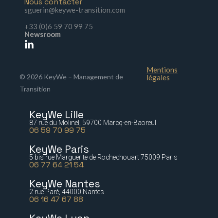
Nous contacter
sguerin@keywe-transition.com
+33 (0)6 59 70 99 75
Newsroom
Mentions
© 2026 KeyWe – Management de
légales
Transition
KeyWe Lille
87 rue du Molinel, 59700 Marcq-en-Baoreul
06 59 70 99 75
KeyWe Paris
5 bis rue Marguerite de Rochechouart 75009 Paris
06 77 64 21 54
KeyWe Nantes
2 rue Paré, 44000 Nantes
06 16 47 67 88