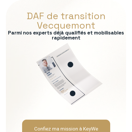
DAF de transition
Vecquemont
Parmi nos experts déjà qualifiés et mobilisables
rapidement
s :
ontrôle de gestion
bancaire
consolidation
uridique
ère
Soft Skills recherchées :
Rigueur et fiabilité
Neutralité et indépendanc
Capacité d'analyse et de 
Pédagogie envers les opér
Confiez ma mission à KeyWe