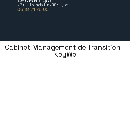
KeyWe Lyon
72 rue Tronchet, 69006 Lyon
06 18 71 76 60
Cabinet Management de Transition -
KeyWe