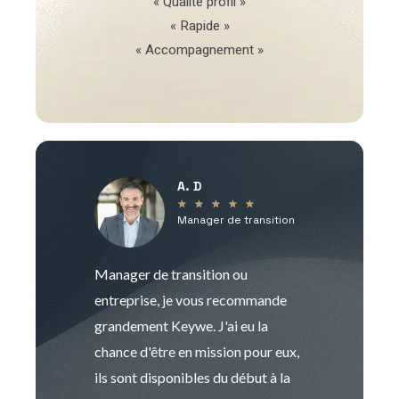
« Qualité profil »
« Rapide »
« Accompagnement »
A. D
V
★
★
★
★
★
Manager de transition
C
Manager de transition ou
Keywe est un c
entreprise, je vous recommande
management de t
grandement Keywe. J'ai eu la
humaine. Le pr
chance d'être en mission pour eux,
recrutement est
ils sont disponibles du début à la
Sophie est pro