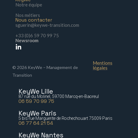
Notre équipe
Nos métiers
Nous contacter
sguerin@keywe-transition.com
+33 (0)6 59 70 99 75
Newsroom
Mentions
© 2026 KeyWe – Management de
légales
Transition
KeyWe Lille
87 rue du Molinel, 59700 Marcq-en-Baoreul
06 59 70 99 75
KeyWe Paris
5 bis rue Marguerite de Rochechouart 75009 Paris
06 77 64 21 54
KeyWe Nantes