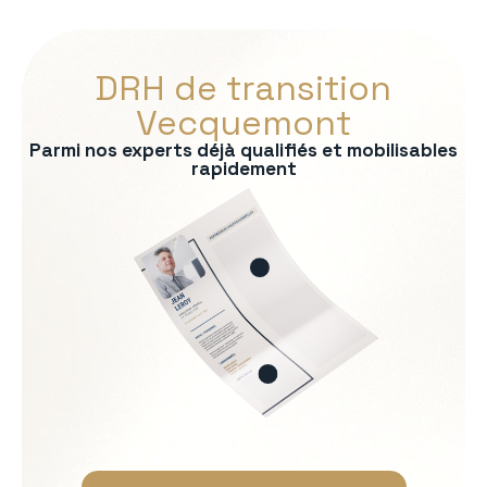
DRH de transition
Vecquemont
Parmi nos experts déjà qualifiés et mobilisables
rapidement
s :
RP
formité RH
 recrutement
ationnelle
Soft Skills recherchées :
Écoute et intelligence relat
Fermeté et équité
Gestion des tensions et mé
Discrétion et confidentialit