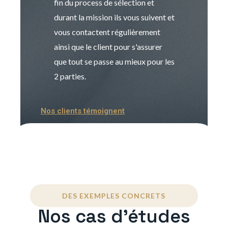
fin du process de sélection et
de transition et 
durant la mission ils vous suivent et
indispensable e
vous contactent régulièrement
manager. Gran
ainsi que le client pour s'assurer
que tout se passe au mieux pour les
2 parties.
Nos clients témoignent
DES EXEMPLES CONCRETS
Nos cas d'études