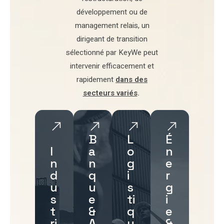
développement
ou de
management relais
, un
dirigeant de transition
sélectionné par
KeyWe
peut
intervenir efficacement et
rapidement
dans des
secteurs variés
.
B
L
É
I
a
o
n
n
n
g
e
d
q
i
r
u
u
s
g
s
e
ti
i
t
&
q
e
ri
A
u
&