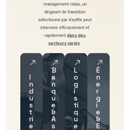
management relais
, un
dirigeant de transition
sélectionné par
KeyWe
peut
intervenir efficacement et
rapidement
dans des
secteurs variés
.
B
L
É
I
a
o
n
n
n
g
e
d
q
i
r
u
u
s
g
s
e
ti
i
t
&
q
e
ri
A
u
&
e
s
e
E