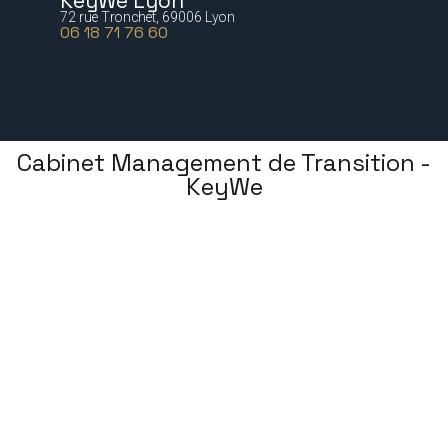
KeyWe Lyon
72 rue Tronchet, 69006 Lyon
06 18 71 76 60
Cabinet Management de Transition -
KeyWe