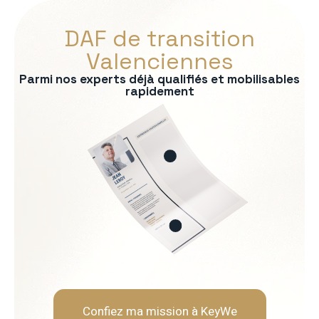
DAF de transition
Valenciennes
Parmi nos experts déjà qualifiés et mobilisables
rapidement
s :
ontrôle de gestion
bancaire
consolidation
uridique
ère
Soft Skills recherchées :
Rigueur et fiabilité
Neutralité et indépendanc
Capacité d'analyse et de 
Pédagogie envers les opér
Confiez ma mission à KeyWe