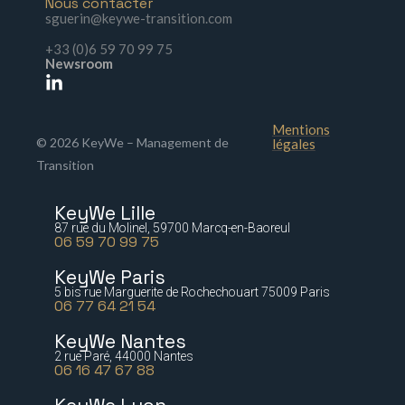
Nous contacter
sguerin@keywe-transition.com
+33 (0)6 59 70 99 75
Newsroom
Mentions
© 2026 KeyWe – Management de
légales
Transition
KeyWe Lille
87 rue du Molinel, 59700 Marcq-en-Baoreul
06 59 70 99 75
KeyWe Paris
5 bis rue Marguerite de Rochechouart 75009 Paris
06 77 64 21 54
KeyWe Nantes
2 rue Paré, 44000 Nantes
06 16 47 67 88