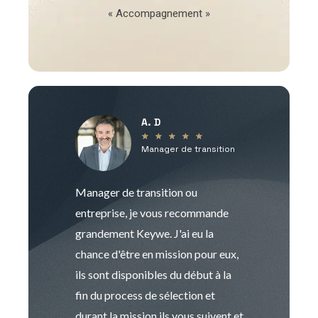
« Accompagnement »
A. D
V
★
★
★
★
★
Manager de transition
C
Manager de transition ou
Keywe est un c
entreprise, je vous recommande
management de t
grandement Keywe. J'ai eu la
humaine. Le pr
chance d'être en mission pour eux,
recrutement est
ils sont disponibles du début à la
Sophie est pro
fin du process de sélection et
de transition et 
durant la mission ils vous suivent et
indispensable e