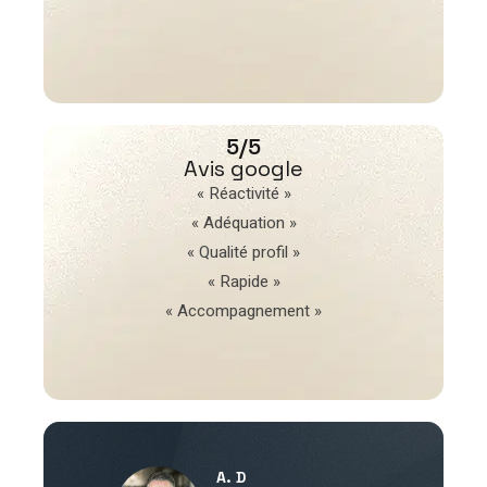
5/5
Avis google
« Réactivité »
« Adéquation »
« Qualité profil »
« Rapide »
« Accompagnement »
A. D
V