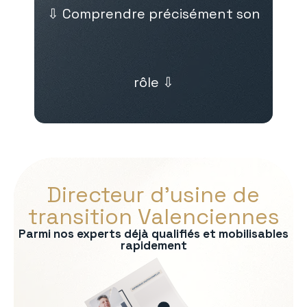
⇩ Comprendre précisément son
rôle ⇩
Directeur d’usine de
transition Valenciennes
Parmi nos experts déjà qualifiés et mobilisables
rapidement
s :
on