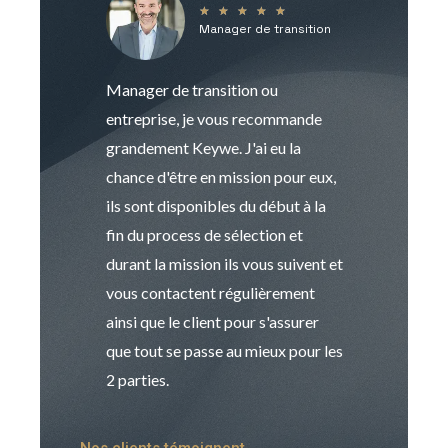
★
★
★
★
★
Manager de transition
C
Manager de transition ou
Keywe est un c
entreprise, je vous recommande
management de t
grandement Keywe. J'ai eu la
humaine. Le pr
chance d'être en mission pour eux,
recrutement est
ils sont disponibles du début à la
Sophie est pro
fin du process de sélection et
de transition et 
durant la mission ils vous suivent et
indispensable e
vous contactent régulièrement
manager. Gran
ainsi que le client pour s'assurer
que tout se passe au mieux pour les
2 parties.
Nos clients témoignent