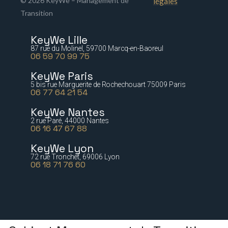
© 2026 KeyWe – Management de
légales
Transition
KeyWe Lille
87 rue du Molinel, 59700 Marcq-en-Baoreul
06 59 70 99 75
KeyWe Paris
5 bis rue Marguerite de Rochechouart 75009 Paris
06 77 64 21 54
KeyWe Nantes
2 rue Paré, 44000 Nantes
06 16 47 67 88
KeyWe Lyon
72 rue Tronchet, 69006 Lyon
06 18 71 76 60