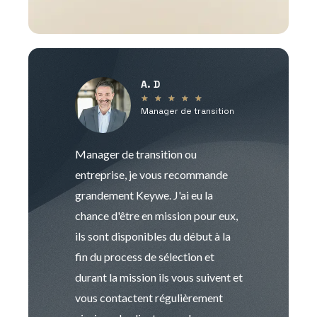
A. D
V
★
★
★
★
★
Manager de transition
C
Manager de transition ou
Keywe est un c
entreprise, je vous recommande
management de t
grandement Keywe. J'ai eu la
humaine. Le pr
chance d'être en mission pour eux,
recrutement est
ils sont disponibles du début à la
Sophie est pro
fin du process de sélection et
de transition et 
durant la mission ils vous suivent et
indispensable e
vous contactent régulièrement
manager. Gran