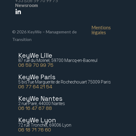
+33 (0)6 59 70 99 75
Newsroom
Mentions
© 2026 KeyWe – Management de
légales
Transition
KeyWe Lille
87 rue du Molinel, 59700 Marcq-en-Baoreul
06 59 70 99 75
KeyWe Paris
5 bis rue Marguerite de Rochechouart 75009 Paris
06 77 64 21 54
KeyWe Nantes
2 rue Paré, 44000 Nantes
06 16 47 67 88
KeyWe Lyon
72 rue Tronchet, 69006 Lyon
06 18 71 76 60