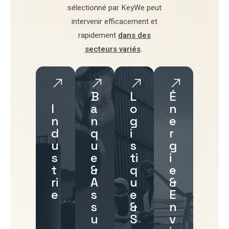
sélectionné par
KeyWe
peut
intervenir efficacement et
rapidement
dans des
secteurs variés
.
B
L
É
I
a
o
n
n
n
g
e
d
q
i
r
u
u
s
g
s
e
ti
i
t
&
q
e
ri
A
u
&
e
s
e
E
s
&
n
u
S
v