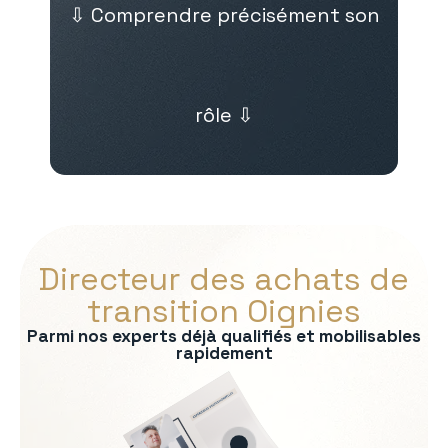
⇩ Comprendre précisément son
rôle ⇩
Directeur des achats de
transition Oignies
Parmi nos experts déjà qualifiés et mobilisables
rapidement
s :
nel fournisseurs
 des contrats
ects