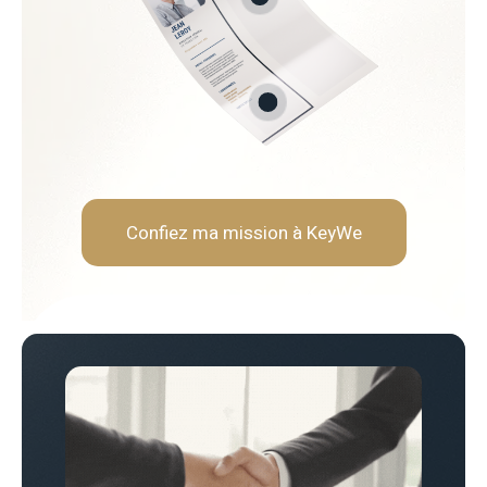
urnisseurs
 économies
Soft Skills recherchées :
Sens de la négociation et a
Rigueur analytique et orien
Vision stratégique et long
Capacité à travailler en tra
Confiez ma mission à KeyWe