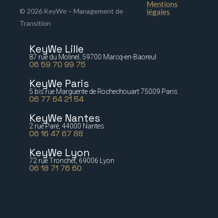
Mentions
© 2026 KeyWe – Management de
légales
Transition
KeyWe Lille
87 rue du Molinel, 59700 Marcq-en-Baoreul
06 59 70 99 75
KeyWe Paris
5 bis rue Marguerite de Rochechouart 75009 Paris
06 77 64 21 54
KeyWe Nantes
2 rue Paré, 44000 Nantes
06 16 47 67 88
KeyWe Lyon
72 rue Tronchet, 69006 Lyon
06 18 71 76 60