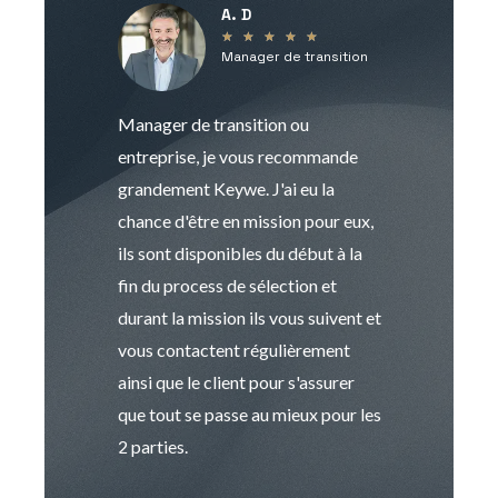
A. D
V
★
★
★
★
★
Manager de transition
C
Manager de transition ou
Keywe est un c
entreprise, je vous recommande
management de t
grandement Keywe. J'ai eu la
humaine. Le pr
chance d'être en mission pour eux,
recrutement est
ils sont disponibles du début à la
Sophie est pro
fin du process de sélection et
de transition et 
durant la mission ils vous suivent et
indispensable e
vous contactent régulièrement
manager. Gran
ainsi que le client pour s'assurer
que tout se passe au mieux pour les
2 parties.