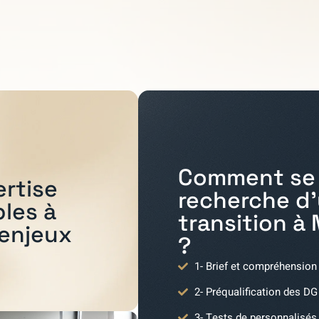
Comment se 
ertise
recherche d
bles à
transition à
 enjeux
?
1- Brief et compréhension
2- Préqualification des DG
3- Tests de personnalisés