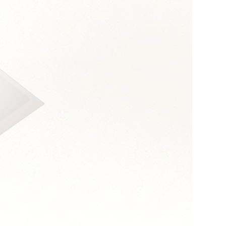
s :
dance
 de synthèse
opérationnels