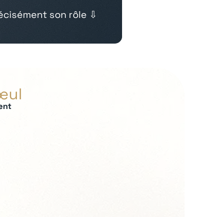
cisément son rôle ⇩
œul
ent