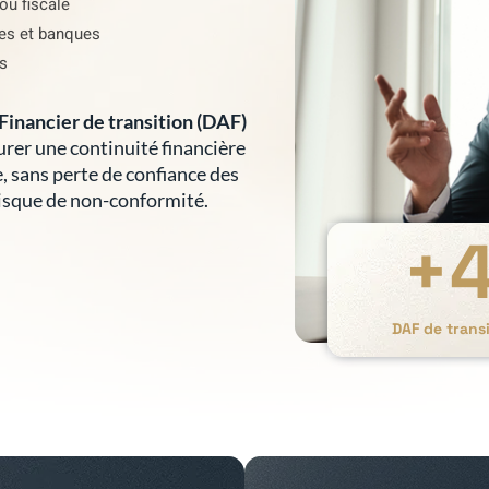
ou fiscale
res et banques
es
Financier de transition (DAF)
surer une continuité financière
e, sans perte de confiance des
risque de non-conformité.
+
DAF de tran