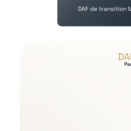
DAF de transition
DA
Pa
Expertises recherch
Pilotage financier e