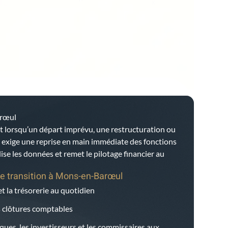
arœul
t lorsqu’un départ imprévu, une restructuration ou
e exige une reprise en main immédiate des fonctions
bilise les données et remet le pilotage financier au
e transition à
Mons-en-Barœul
et la trésorerie au quotidien
es clôtures comptables
ques, les investisseurs et les commissaires aux