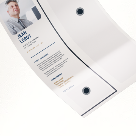
n bancaire
et consolidation
t juridique
ancière
Soft Skills recherchée
Rigueur et fiabilité
Neutralité et indépen
Capacité d'analyse et
Pédagogie envers les 