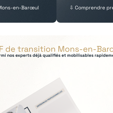
 Mons-en-Barœul
⇩ Comprendre pré
F de transition Mons-en-Bar
rmi nos experts déjà qualifiés et mobilisables rapidem
ées :
t contrôle de gestion