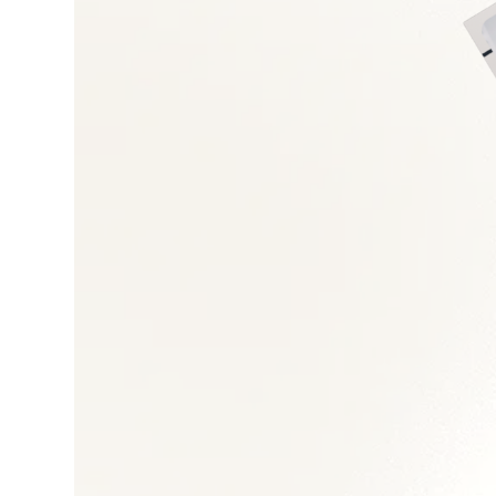
Trésorerie et relatio
Reporting, clôtures 
Conformité fiscale e
Restructuration fin
Outils ERP/BI