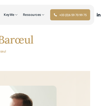
KeyWe
Ressources
+33 (0)6 59 70 99 75
-Barœul
rœul