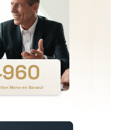
4960
sition Mons-en-Barœul