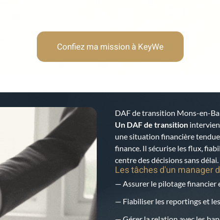
Confiez ma mission à KeyWe
DAF de transition Mons-en-B
Un DAF de transition
intervien
une situation financière tendu
finance. Il sécurise les flux, fia
centre des décisions sans délai.
Les tâches d'un manager d
— Assurer le pilotage financier 
— Fiabiliser les reportings et l
— Gérer la relation avec les ban