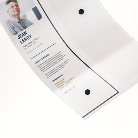
conformité RH
 et recrutement
nisationnelle
PSE
EC
Soft Skills recherchée
Écoute et intelligence 
Fermeté et équité
Gestion des tensions 
Discrétion et confident