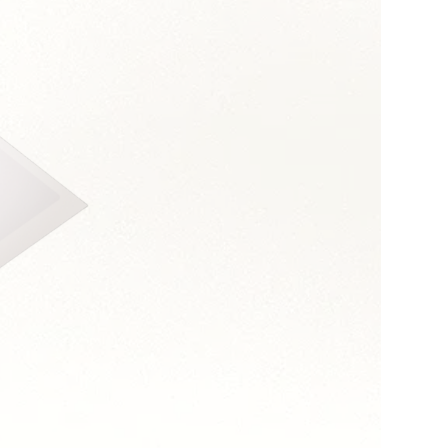
s :
relationnelle
et médiation
ialité