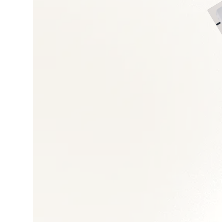
Droit du travail et 
Gestion des talents
Transformation orga
Restructuration et 
Politiques RH et GP