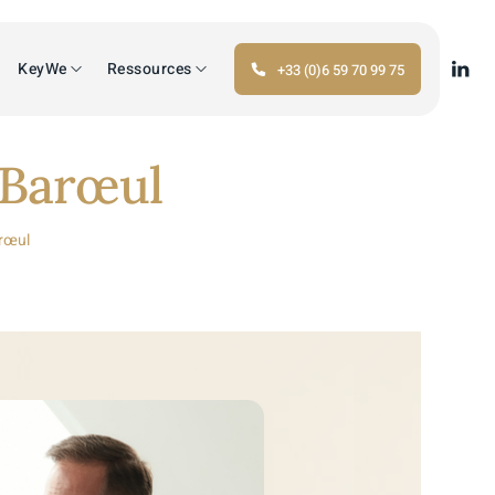
KeyWe
Ressources
+33 (0)6 59 70 99 75
-Barœul
rœul