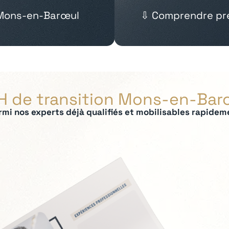
 Mons-en-Barœul
⇩ Comprendre pré
H de transition Mons-en-Bar
rmi nos experts déjà qualifiés et mobilisables rapidem
ées :
 IRP