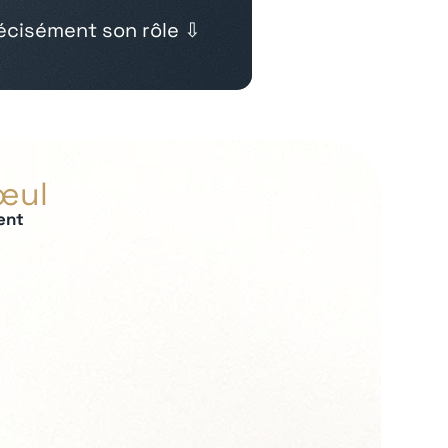
cisément son rôle ⇩
œul
ent