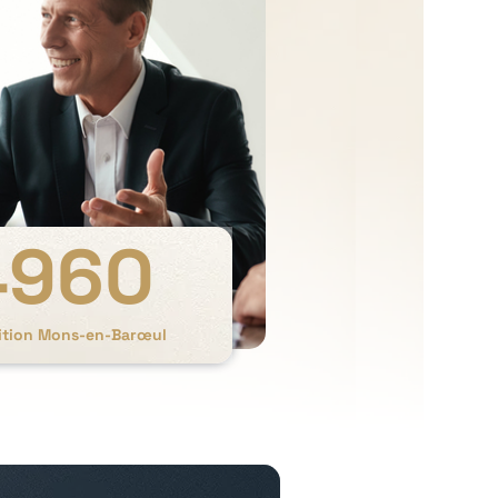
4960
sition Mons-en-Barœul