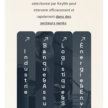
sélectionné par
KeyWe
peut
intervenir efficacement et
rapidement
dans des
secteurs variés
.
B
L
É
I
a
o
n
n
n
g
e
d
q
i
r
u
u
s
g
s
e
ti
i
t
&
q
e
ri
A
u
&
e
s
e
E
s
&
n
u
S
v