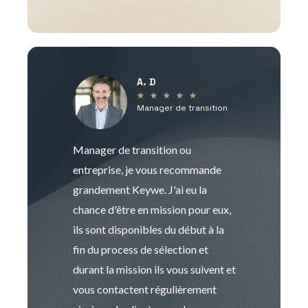
A. D
V
★
★
★
★
★
Manager de transition
C
Manager de transition ou
Keywe est un c
entreprise, je vous recommande
management de t
grandement Keywe. J'ai eu la
humaine. Le pr
chance d'être en mission pour eux,
recrutement est
ils sont disponibles du début à la
Sophie est pro
fin du process de sélection et
de transition et 
durant la mission ils vous suivent et
indispensable e
vous contactent régulièrement
manager. Gran