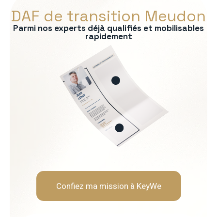
DAF de transition Meudon
Parmi nos experts déjà qualifiés et mobilisables
rapidement
s :
ontrôle de gestion
bancaire
consolidation
uridique
ère
Soft Skills recherchées :
Rigueur et fiabilité
Neutralité et indépendanc
Capacité d'analyse et de 
Pédagogie envers les opér
Confiez ma mission à KeyWe