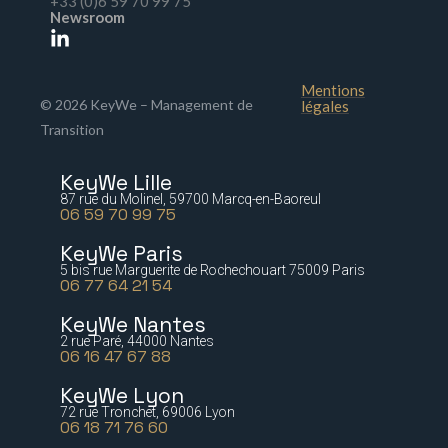
+33 (0)6 59 70 99 75
Newsroom
Mentions
© 2026 KeyWe – Management de
légales
Transition
KeyWe Lille
87 rue du Molinel, 59700 Marcq-en-Baoreul
06 59 70 99 75
KeyWe Paris
5 bis rue Marguerite de Rochechouart 75009 Paris
06 77 64 21 54
KeyWe Nantes
2 rue Paré, 44000 Nantes
06 16 47 67 88
KeyWe Lyon
72 rue Tronchet, 69006 Lyon
06 18 71 76 60